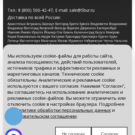
Тел.:
8 (800) 500-42-47
, E-mail:
sale@5bur.ru
Доставка по всей России:
Архангельск Астрахань Барнаул Белгород Братск Брянск Владивосток Владикавказ
Владимир Волгоград Волжский Вологда Воронеж Дзержинск Екатеринбург
Иваново Ижевск Иркутск Йошкар-Ола Казань Калининград Калуга Кемерово
Киров Комсомольск-на-Амуре Кострома Краснодар Красноярск Курган Курск
Липецк Магнитогорск Махачкала Москва Мурманск Набережные Челны Нальчик
Нижний Новгород Нижний Тагил Новокузнецк Новосибирск Омск Орел
Оренбург Орск Пенза Пермь Петрозаводск Псков Ростов-на-Дону Рязань Самара
Санкт-Петербург Саранск Саратов Смоленск Сочи Ставрополь Стерлитамак
Мы используем cookie-файлы для работы сайта,
Сургут Таганрог Тамбов Тверь Томск Тула Тюмень Улан-Удэ Ульяновск Уфа
анализа посещаемости, действий пользователей,
Хабаровск Чебоксары Челябинск Череповец Чита Ярославль
источников трафика и эффективности рекламных и
2026 © Компания «Буровые Машины». Все права
маркетинговых каналов. Технические cookie
защищены. Обращаем Ваше внимание на то, что данный
обязательны. Аналитические и рекламные cookie
интернет-сайт носит исключительно информационный
используются с вашего согласия. Нажимая “Согласен”,
характер и ни при каких условиях информационные
материалы и цены, размещенные на сайте, не является
вы соглашаетесь на использование аналитических и
публичной офертой, определяемой положениями Статьи
рекламных cookie-файлов. Вы можете ограничить или
437 Гражданского кодекса РФ.
отключить cookie в настройках браузера. Подробнее
– в
Политике обработки персональных данных
и
Политика обработки персональных данных
Пользовательском соглашении
.
Пользовательское соглашение
Мы в социальных сетях:
Не согласен
Согласен