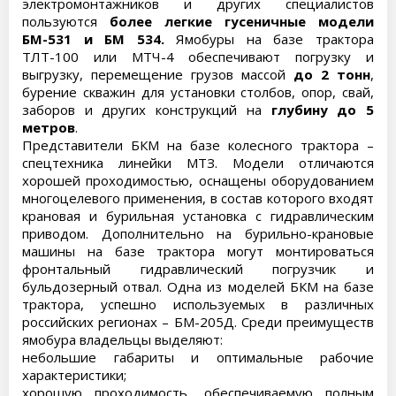
электромонтажников и других специалистов
пользуются
более легкие гусеничные модели
БМ-531 и БМ 534.
Ямобуры на базе трактора
ТЛТ-100 или МТЧ-4 обеспечивают погрузку и
выгрузку, перемещение грузов массой
до 2 тонн
,
бурение скважин для установки столбов, опор, свай,
заборов и других конструкций на
глубину до 5
метров
.
Представители БКМ на базе колесного трактора –
спецтехника линейки МТЗ. Модели отличаются
хорошей проходимостью, оснащены оборудованием
многоцелевого применения, в состав которого входят
крановая и бурильная установка с гидравлическим
приводом. Дополнительно на бурильно-крановые
машины на базе трактора могут монтироваться
фронтальный гидравлический погрузчик и
бульдозерный отвал. Одна из моделей БКМ на базе
трактора, успешно используемых в различных
российских регионах – БМ-205Д. Среди преимуществ
ямобура владельцы выделяют:
небольшие габариты и оптимальные рабочие
характеристики;
хорошую проходимость, обеспечиваемую полным