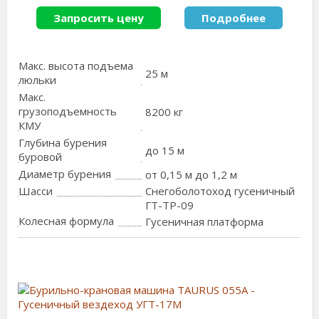
Запросить цену
Подробнее
Макс. высота подъема
25 м
люльки
Макс.
грузоподъемность
8200 кг
КМУ
Глубина бурения
до 15 м
буровой
Диаметр бурения
от 0,15 м до 1,2 м
Шасси
Снегоболотоход гусеничный
ГТ-ТР-09
Колесная формула
Гусеничная платформа