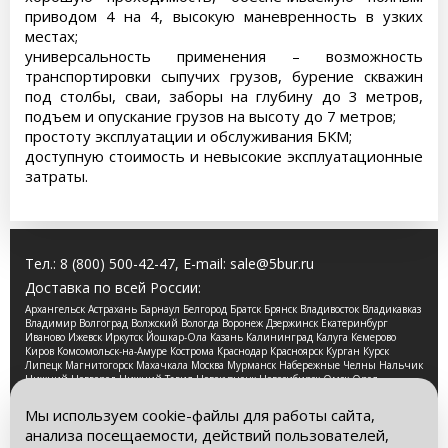
приводом 4 на 4, высокую маневренность в узких
местах;
универсальность применения – возможность
транспортировки сыпучих грузов, бурение скважин
под столбы, сваи, заборы на глубину до 3 метров,
подъем и опускание грузов на высоту до 7 метров;
простоту эксплуатации и обслуживания БКМ;
доступную стоимость и невысокие эксплуатационные
затраты.
Тел.:
8 (800) 500-42-47
, E-mail:
sale@5bur.ru
Доставка по всей России:
Архангельск Астрахань Барнаул Белгород Братск Брянск Владивосток Владикавказ
Владимир Волгоград Волжский Вологда Воронеж Дзержинск Екатеринбург
Иваново Ижевск Иркутск Йошкар-Ола Казань Калининград Калуга Кемерово
Киров Комсомольск-на-Амуре Кострома Краснодар Красноярск Курган Курск
Липецк Магнитогорск Махачкала Москва Мурманск Набережные Челны Нальчик
Нижний Новгород Нижний Тагил Новокузнецк Новосибирск Омск Орел
Оренбург Орск Пенза Пермь Петрозаводск Псков Ростов-на-Дону Рязань Самара
Санкт-Петербург Саранск Саратов Смоленск Сочи Ставрополь Стерлитамак
Мы используем cookie-файлы для работы сайта,
Сургут Таганрог Тамбов Тверь Томск Тула Тюмень Улан-Удэ Ульяновск Уфа
анализа посещаемости, действий пользователей,
Хабаровск Чебоксары Челябинск Череповец Чита Ярославль