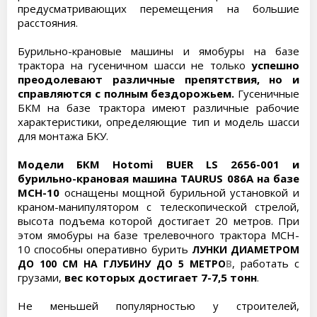
предусматривающих перемещения на большие
расстояния.
Бурильно-крановые машины и ямобуры на базе
трактора на гусеничном шасси не только
успешно
преодолевают различные препятствия, но и
справляются с полным бездорожьем.
Гусеничные
БКМ на базе трактора имеют различные рабочие
характеристики, определяющие тип и модель шасси
для монтажа БКУ.
Модели БКМ Hotomi BUER LS 2656-001 и
бурильно-крановая машина TAURUS 086A на базе
MCH-10
оснащены мощной бурильной установкой и
краном-манипулятором с телескопической стрелой,
высота подъема которой достигает 20 метров. При
этом ямобуры на базе трелевочного трактора MCH-
10 способны оперативно бурить
ЛУНКИ ДИАМЕТРОМ
, работать с
ДО 100 СМ НА ГЛУБИНУ ДО 5 МЕТРО
В
грузами,
вес которых достигает 7-7,5 тонн
.
Не меньшей популярностью у строителей,