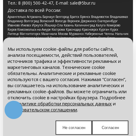
Тел.:
8 (800) 500-42-47
, E-mail:
sale@5bur.ru
Доставка по всей России:
Архангельск Астрахань Барнаул Белгород Братск Брянск Владивосток Владикавказ
Владимир Волгоград Волжский Вологда Воронеж Дзержинск Екатеринбург
Иваново Ижевск Иркутск Йошкар-Ола Казань Калининград Калуга Кемерово
Киров Комсомольск-на-Амуре Кострома Краснодар Красноярск Курган Курск
Липецк Магнитогорск Махачкала Москва Мурманск Набережные Челны Нальчик
Нижний Новгород Нижний Тагил Новокузнецк Новосибирск Омск Орел
Оренбург Орск Пенза Пермь Петрозаводск Псков Ростов-на-Дону Рязань Самара
Санкт-Петербург Саранск Саратов Смоленск Сочи Ставрополь Стерлитамак
Мы используем cookie-файлы для работы сайта,
Сургут Таганрог Тамбов Тверь Томск Тула Тюмень Улан-Удэ Ульяновск Уфа
анализа посещаемости, действий пользователей,
Хабаровск Чебоксары Челябинск Череповец Чита Ярославль
источников трафика и эффективности рекламных и
2026 © Компания «Буровые Машины». Все права
маркетинговых каналов. Технические cookie
защищены. Обращаем Ваше внимание на то, что данный
обязательны. Аналитические и рекламные cookie
интернет-сайт носит исключительно информационный
используются с вашего согласия. Нажимая “Согласен”,
характер и ни при каких условиях информационные
материалы и цены, размещенные на сайте, не является
вы соглашаетесь на использование аналитических и
публичной офертой, определяемой положениями Статьи
рекламных cookie-файлов. Вы можете ограничить или
437 Гражданского кодекса РФ.
отключить cookie в настройках браузера. Подробнее
– в
Политике обработки персональных данных
и
Политика обработки персональных данных
Пользовательском соглашении
.
Пользовательское соглашение
Мы в социальных сетях:
Не согласен
Согласен
Получите выгодное предложение!