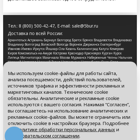
Тел.:
8 (800) 500-42-47
, E-mail:
sale@5bur.ru
Доставка по всей России:
Архангельск Астрахань Барнаул Белгород Братск Брянск Владивосток Владикавказ
Владимир Волгоград Волжский Вологда Воронеж Дзержинск Екатеринбург
Иваново Ижевск Иркутск Йошкар-Ола Казань Калининград Калуга Кемерово
Киров Комсомольск-на-Амуре Кострома Краснодар Красноярск Курган Курск
Липецк Магнитогорск Махачкала Москва Мурманск Набережные Челны Нальчик
Нижний Новгород Нижний Тагил Новокузнецк Новосибирск Омск Орел
Оренбург Орск Пенза Пермь Петрозаводск Псков Ростов-на-Дону Рязань Самара
Санкт-Петербург Саранск Саратов Смоленск Сочи Ставрополь Стерлитамак
Мы используем cookie-файлы для работы сайта,
Сургут Таганрог Тамбов Тверь Томск Тула Тюмень Улан-Удэ Ульяновск Уфа
анализа посещаемости, действий пользователей,
Хабаровск Чебоксары Челябинск Череповец Чита Ярославль
источников трафика и эффективности рекламных и
2026 © Компания «Буровые Машины». Все права
маркетинговых каналов. Технические cookie
защищены. Обращаем Ваше внимание на то, что данный
обязательны. Аналитические и рекламные cookie
интернет-сайт носит исключительно информационный
используются с вашего согласия. Нажимая “Согласен”,
характер и ни при каких условиях информационные
материалы и цены, размещенные на сайте, не является
вы соглашаетесь на использование аналитических и
публичной офертой, определяемой положениями Статьи
рекламных cookie-файлов. Вы можете ограничить или
437 Гражданского кодекса РФ.
отключить cookie в настройках браузера. Подробнее
– в
Политике обработки персональных данных
и
Политика обработки персональных данных
Пользовательском соглашении
.
Пользовательское соглашение