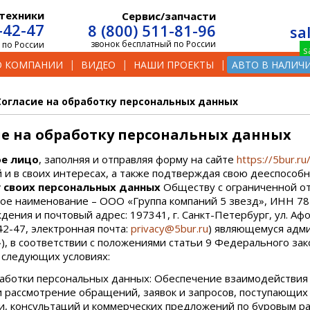
техники
Сервис/запчасти
-42-47
8 (800) 511-81-96
sa
звонок бесплатный по России
 по России
О КОМПАНИИ
ВИДЕО
НАШИ ПРОЕКТЫ
АВТО В НАЛИЧ
Согласие на обработку персональных данных
ие на обработку персональных данных
е лицо
, заполняя и отправляя форму на сайте
https://5bur.ru
й и в своих интересах, а также подтверждая свою дееспособ
 своих персональных данных
Обществу с ограниченной от
ое наименование – ООО «Группа компаний 5 звезд», ИНН 7
ения и почтовый адрес: 197341, г. Санкт-Петербург, ул. Афонск
42-47, электронная почта:
privacy@5bur.ru
) являющемуся адм
), в соответствии с положениями статьи 9 Федерального за
 следующих условиях:
работки персональных данных: Обеспечение взаимодействия 
и рассмотрение обращений, заявок и запросов, поступающих
, консультаций и коммерческих предложений по буровым ра