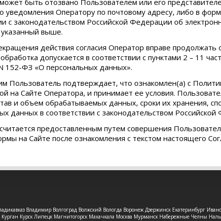
е может быть отозвано Пользователем или его представител
о уведомления Оператору по почтовому адресу, либо в форм
ии с законодательством Российской Федерации об электронн
 указанный выше.
рекращения действия согласия Оператор вправе продолжать 
 обработка допускается в соответствии с пунктами 2 – 11 ча
 N 152-ФЗ «О персональных данных».
им Пользователь подтверждает, что ознакомлен(а) с Полити
й на Сайте Оператора, и принимает ее условия. Пользоват
став и объем обрабатываемых данных, сроки их хранения, спо
ых данных в соответствии с законодательством Российской
е считается предоставленным путем совершения Пользовател
ормы на Сайте после ознакомления с текстом настоящего Со
 Владикавказ Владимир Волгоград Волжский Вологда Воронеж Дзержинск Екатеринбург Иван
рск Курган Курск Липецк Магнитогорск Махачкала Москва Мурманск Набережные Челны На