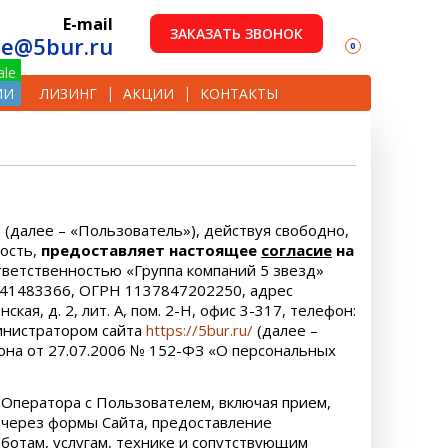
E-mail
ЗАКАЗАТЬ ЗВОНОК
le@5bur.ru
0
ИИ
ЛИЗИНГ
АКЦИИ
КОНТАКТЫ
/
(далее – «Пользователь»), действуя свободно,
ность,
предоставляет настоящее
согласие
на
ветственностью «Группа компаний 5 звезд»
841483366, ОГРН 1137847202250, адрес
ая, д. 2, лит. А, пом. 2-Н, офис 3-317, телефон:
инистратором сайта
https://5bur.ru/
(далее –
кона от 27.07.2006 № 152-ФЗ «О персональных
Оператора с Пользователем, включая прием,
 через формы Сайта, предоставление
ботам, услугам, технике и сопутствующим