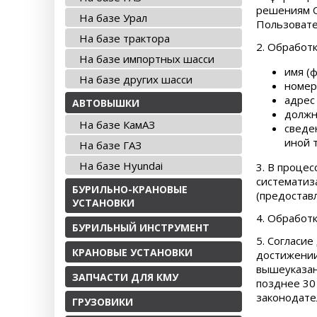
решениям О
На базе Урал
Пользовате
На базе трактора
2. Обработ
На базе импортных шасси
имя (ф
На базе других шасси
номер
адрес
АВТОВЫШКИ
должн
На базе КамАЗ
сведе
иной 
На базе ГАЗ
На базе Hyundai
3. В проце
систематиз
БУРИЛЬНО-КРАНОВЫЕ
(предостав
УСТАНОВКИ
4. Обработ
БУРИЛЬНЫЙ ИНСТРУМЕНТ
5. Согласи
КРАНОВЫЕ УСТАНОВКИ
достижении,
вышеуказан
ЗАПЧАСТИ ДЛЯ КМУ
позднее 30
законодате
ГРУЗОВИКИ