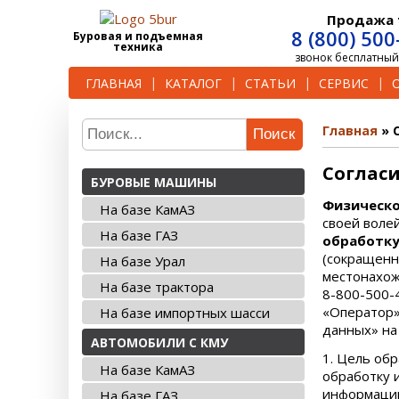
Продажа 
8 (800) 500
Буровая и подъемная
техника
звонок бесплатный
ГЛАВНАЯ
КАТАЛОГ
СТАТЬИ
СЕРВИС
Главная
Поиск
Соглас
БУРОВЫЕ МАШИНЫ
Физическо
На базе КамАЗ
своей воле
На базе ГАЗ
обработку
(сокращенн
На базе Урал
местонахожд
На базе трактора
8-800-500-
«Оператор»
На базе импортных шасси
данных» на
АВТОМОБИЛИ С КМУ
1. Цель об
На базе КамАЗ
обработку 
информации
На базе ГАЗ