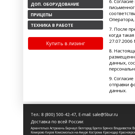
6. Согласи
ДОП. ОБОРУДОВАНИЕ
письменног
соответств
ПРИЦЕПЫ
Оператора,
ТЕХНИКА В РАБОТЕ
7. После п
когда такая
27.07.2006
Купить в лизинг
8. Настоящ
размещенно
данных, со
персональн
9. Согласи
отправки ф
данных.
Тел.:
8 (800) 500-42-47
, E-mail:
sale@5bur.ru
Доставка по всей России:
Архангельск Астрахань Барнаул Белгород Братск Брянск Владивосток
Кемерово Киров Комсомольск-на-Амуре Кострома Краснодар Красноя