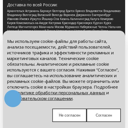
Доставка по всей России:
Архангельск Астрахань Барнаул Белгород Братск Брянск Владивосток Владикавказ
Владимир Волгоград Волжский Вологда Воронеж Дзержинск Екатеринбург
Иваново Ижевск Иркутск Йошкар-Ола Казань Калининград Калуга Кемерово
Киров Комсомольск-на-Амуре Кострома Краснодар Красноярск Курган Курск
Липецк Магнитогорск Махачкала Москва Мурманск Набережные Челны Нальчик
Нижний Новгород Нижний Тагил Новокузнецк Новосибирск Омск Орел
Оренбург Орск Пенза Пермь Петрозаводск Псков Ростов-на-Дону Рязань Самара
Санкт-Петербург Саранск Саратов Смоленск Сочи Ставрополь Стерлитамак
Мы используем cookie-файлы для работы сайта,
Сургут Таганрог Тамбов Тверь Томск Тула Тюмень Улан-Удэ Ульяновск Уфа
анализа посещаемости, действий пользователей,
Хабаровск Чебоксары Челябинск Череповец Чита Ярославль
источников трафика и эффективности рекламных и
2026 © Компания «Буровые Машины». Все права
маркетинговых каналов. Технические cookie
защищены. Обращаем Ваше внимание на то, что данный
обязательны. Аналитические и рекламные cookie
интернет-сайт носит исключительно информационный
используются с вашего согласия. Нажимая “Согласен”,
характер и ни при каких условиях информационные
материалы и цены, размещенные на сайте, не является
вы соглашаетесь на использование аналитических и
публичной офертой, определяемой положениями Статьи
рекламных cookie-файлов. Вы можете ограничить или
437 Гражданского кодекса РФ.
отключить cookie в настройках браузера. Подробнее
– в
Политике обработки персональных данных
и
Политика обработки персональных данных
Пользовательском соглашении
.
Пользовательское соглашение
Мы в социальных сетях:
Не согласен
Согласен
Получите выгодное предложение!