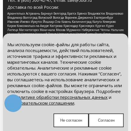
Тел.:
8 (800) 500-42-47
, E-mail:
sale@5bur.ru
Доставка по всей России:
Архангельск Астрахань Барнаул Белгород Братск Брянск Владивосток Владикавказ
Владимир Волгоград Волжский Вологда Воронеж Дзержинск Екатеринбург
Иваново Ижевск Иркутск Йошкар-Ола Казань Калининград Калуга Кемерово
Киров Комсомольск-на-Амуре Кострома Краснодар Красноярск Курган Курск
Липецк Магнитогорск Махачкала Москва Мурманск Набережные Челны Нальчик
Нижний Новгород Нижний Тагил Новокузнецк Новосибирск Омск Орел
Оренбург Орск Пенза Пермь Петрозаводск Псков Ростов-на-Дону Рязань Самара
Санкт-Петербург Саранск Саратов Смоленск Сочи Ставрополь Стерлитамак
Мы используем cookie-файлы для работы сайта,
Сургут Таганрог Тамбов Тверь Томск Тула Тюмень Улан-Удэ Ульяновск Уфа
анализа посещаемости, действий пользователей,
Хабаровск Чебоксары Челябинск Череповец Чита Ярославль
источников трафика и эффективности рекламных и
2026 © Компания «Буровые Машины». Все права
маркетинговых каналов. Технические cookie
защищены. Обращаем Ваше внимание на то, что данный
обязательны. Аналитические и рекламные cookie
интернет-сайт носит исключительно информационный
используются с вашего согласия. Нажимая “Согласен”,
характер и ни при каких условиях информационные
материалы и цены, размещенные на сайте, не является
вы соглашаетесь на использование аналитических и
публичной офертой, определяемой положениями Статьи
рекламных cookie-файлов. Вы можете ограничить или
437 Гражданского кодекса РФ.
отключить cookie в настройках браузера. Подробнее
– в
Политике обработки персональных данных
и
Политика обработки персональных данных
Пользовательском соглашении
.
Пользовательское соглашение
Мы в социальных сетях:
Не согласен
Согласен
Получите выгодное предложение!