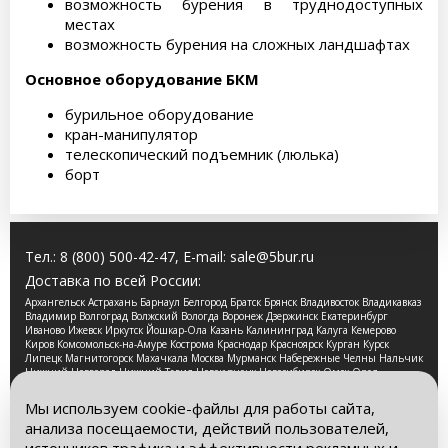
возможность бурения в труднодоступных
местах
возможность бурения на сложных ландшафтах
Основное оборудование БКМ
бурильное оборудование
кран-манипулятор
телескопический подъемник (люлька)
борт
Тел.:
8 (800) 500-42-47
, E-mail:
sale@5bur.ru
Доставка по всей России:
Архангельск Астрахань Барнаул Белгород Братск Брянск Владивосток Владикавказ
Владимир Волгоград Волжский Вологда Воронеж Дзержинск Екатеринбург
Иваново Ижевск Иркутск Йошкар-Ола Казань Калининград Калуга Кемерово
Киров Комсомольск-на-Амуре Кострома Краснодар Красноярск Курган Курск
Липецк Магнитогорск Махачкала Москва Мурманск Набережные Челны Нальчик
Нижний Новгород Нижний Тагил Новокузнецк Новосибирск Омск Орел
Оренбург Орск Пенза Пермь Петрозаводск Псков Ростов-на-Дону Рязань Самара
Санкт-Петербург Саранск Саратов Смоленск Сочи Ставрополь Стерлитамак
Мы используем cookie-файлы для работы сайта,
Сургут Таганрог Тамбов Тверь Томск Тула Тюмень Улан-Удэ Ульяновск Уфа
анализа посещаемости, действий пользователей,
Хабаровск Чебоксары Челябинск Череповец Чита Ярославль