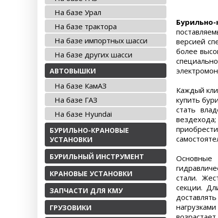
На базе Урал
Бурильно-
На базе трактора
поставляем
На базе импортных шасси
версией сп
более высо
На базе других шасси
специальн
электромон
АВТОВЫШКИ
На базе КамАЗ
Каждый кли
На базе ГАЗ
купить бур
стать вла
На базе Hyundai
вездехода;
приобрест
БУРИЛЬНО-КРАНОВЫЕ
самостояте
УСТАНОВКИ
БУРИЛЬНЫЙ ИНСТРУМЕНТ
Основные 
гидравличе
КРАНОВЫЕ УСТАНОВКИ
стали. Жес
секции. Дл
ЗАПЧАСТИ ДЛЯ КМУ
доставлят
нагрузками
ГРУЗОВИКИ
возрастает 