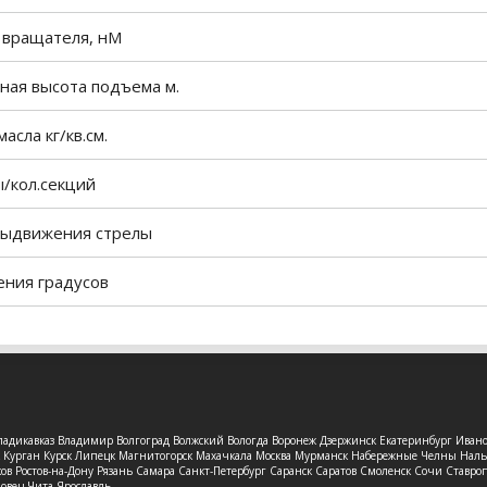
вращателя, нМ
ная высота подъема м.
асла кг/кв.см.
ы/кол.секций
выдвижения стрелы
ения градусов
 Владикавказ Владимир Волгоград Волжский Вологда Воронеж Дзержинск Екатеринбург Иван
рск Курган Курск Липецк Магнитогорск Махачкала Москва Мурманск Набережные Челны На
в Ростов-на-Дону Рязань Самара Санкт-Петербург Саранск Саратов Смоленск Сочи Ставроп
повец Чита Ярославль