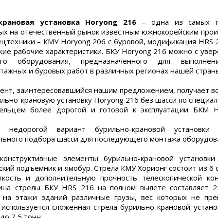
крановая установка Horyong 216
– одна из самых п
ых на отечественный рынок известным южнокорейским прои
ецтехники – КМУ Horyong 206 с буровой, модификация HRS 
кие рабочие характеристики. БКУ Horyong 216 можно с уве
ого оборудования, предназначенного для выполнения
тажных и буровых работ в различных регионах нашей стран
ент, заинтересовавшийся нашим предложением, получает в
ильно-крановую установку Horyong 216 без шасси по специал
дельцем более дорогой и готовой к эксплуатации БКМ H
и недорогой вариант бурильно-крановой установки 
льного подбора шасси для последующего монтажа оборудов
конструктивные элементы бурильно-крановой установки
ский подъемник и ямобур. Стрела КМУ Хорионг состоит из 6 
ткость и дополнительную прочность телескопической ко
ина стрелы БКУ HRS 216 на полном вылете составляет 22
ь на этажи зданий различные грузы, вес которых не пр
 используется сложенная стрела бурильно-крановой устан
до 7,5 тонн.