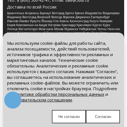
Тел.:
8 (800) 500-42-47
, E-mail:
sale@5bur.ru
Доставка по всей России:
Архангельск Астрахань Барнаул Белгород Братск Брянск Владивосток Владикавказ
Владимир Волгоград Волжский Вологда Воронеж Дзержинск Екатеринбург
Иваново Ижевск Иркутск Йошкар-Ола Казань Калининград Калуга Кемерово
Киров Комсомольск-на-Амуре Кострома Краснодар Красноярск Курган Курск
Липецк Магнитогорск Махачкала Москва Мурманск Набережные Челны Нальчик
Нижний Новгород Нижний Тагил Новокузнецк Новосибирск Омск Орел
Оренбург Орск Пенза Пермь Петрозаводск Псков Ростов-на-Дону Рязань Самара
Санкт-Петербург Саранск Саратов Смоленск Сочи Ставрополь Стерлитамак
Мы используем cookie-файлы для работы сайта,
Сургут Таганрог Тамбов Тверь Томск Тула Тюмень Улан-Удэ Ульяновск Уфа
анализа посещаемости, действий пользователей,
Хабаровск Чебоксары Челябинск Череповец Чита Ярославль
источников трафика и эффективности рекламных и
2026 © Компания «Буровые Машины». Все права
маркетинговых каналов. Технические cookie
защищены. Обращаем Ваше внимание на то, что данный
обязательны. Аналитические и рекламные cookie
интернет-сайт носит исключительно информационный
используются с вашего согласия. Нажимая “Согласен”,
характер и ни при каких условиях информационные
материалы и цены, размещенные на сайте, не является
вы соглашаетесь на использование аналитических и
публичной офертой, определяемой положениями Статьи
рекламных cookie-файлов. Вы можете ограничить или
437 Гражданского кодекса РФ.
отключить cookie в настройках браузера. Подробнее
– в
Политике обработки персональных данных
и
Политика обработки персональных данных
Пользовательском соглашении
.
Пользовательское соглашение
Мы в социальных сетях:
Не согласен
Согласен
Получите выгодное предложение!