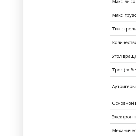
Макс. выс
Макс. гру
Тип стрел
Количеств
Угол вращ
Трос (лебе
Аутригеры
Основной 
Электронн
Механичес