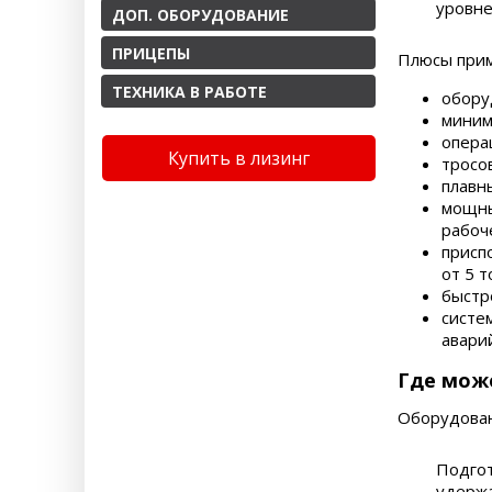
уровне
ДОП. ОБОРУДОВАНИЕ
ПРИЦЕПЫ
Плюсы при
ТЕХНИКА В РАБОТЕ
обору
миним
опера
Купить в лизинг
тросо
плавн
мощны
рабоче
присп
от 5 т
быстр
систе
авари
Где може
Оборудован
Подго
удержа