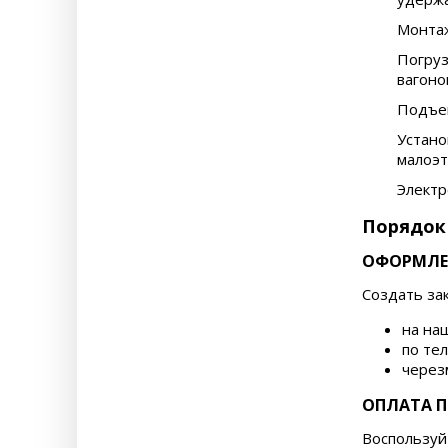
Монтаж
Погру
вагоно
Подъем
Устано
малоэт
Электр
Порядок 
ОФОРМЛЕ
Создать за
на на
по те
через
ОПЛАТА 
Воспользуй