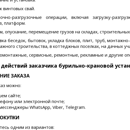
 винтовых свай.
зочно-разгрузочные операции, включая загрузку-разгру
в, платформ.
, опускание, перемещение грузов на складах, строительны
вка беседок, бытовок, укладка блоков, плит, труб, монтаж
ажного строительства, в коттеджных поселках, на дачных уча
омонтажные, сервисные, ремонтные, рекламные и другие оп
действий заказчика бурильно-крановой устано
НИЕ ЗАКАЗА
каз можно:
шем сайте;
лефону или электронной почте;
мессенджеры WhatsApp, Viber, Telegram.
ПОКУПКИ
тесь одним из вариантов: