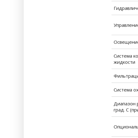
Гидравлич
Управлени
Освещение
Система к
жидкости
Фильтраци
Система о
Диапазон 
град. С (п
Опционал