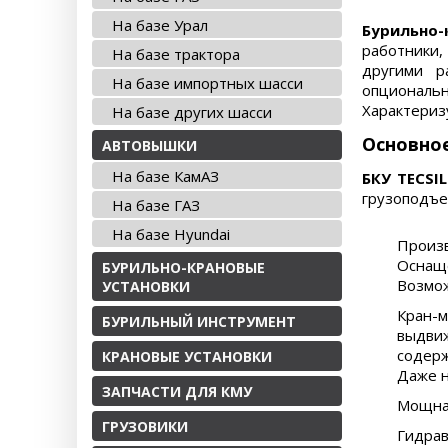
На базе Урал
Бурильно-к
работники,
На базе трактора
другими р
На базе импортных шасси
опциональн
Характериз
На базе других шасси
Основно
АВТОВЫШКИ
На базе КамАЗ
БКУ TECSIL
грузоподъе
На базе ГАЗ
На базе Hyundai
Произв
Оснаще
БУРИЛЬНО-КРАНОВЫЕ
Возмож
УСТАНОВКИ
Кран-м
БУРИЛЬНЫЙ ИНСТРУМЕНТ
выдви
содерж
КРАНОВЫЕ УСТАНОВКИ
Даже 
ЗАПЧАСТИ ДЛЯ КМУ
Мощная
ГРУЗОВИКИ
Гидрав