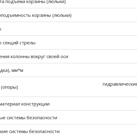
ота подъема корзины (люльки)
зоподъемность корзины (люльки)
ы
о секций стрелы
ения колонны вокруг своей оси
дка), мм*м
гидравлически
 (опоры)
материал конструкции
ые системы безопасности
кие системы безопасности