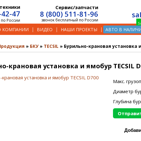
техники
Сервис/запчасти
-42-47
8 (800) 511-81-96
sa
звонок бесплатный по России
 по России
О КОМПАНИИ
ВИДЕО
НАШИ ПРОЕКТЫ
АВТО В НАЛИЧ
Продукция
БКУ
TECSIL
Бурильно-крановая установка и
о-крановая установка и ямобур TECSIL D
Макс. грузо
Диаметр бу
Глубина бу
Отправит