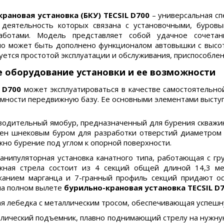
рановая установка (БКУ) TECSIL D700
– универсальная сп
 деятельность которых связана с установочными, буровы
аботами. Модель представляет собой удачное сочетан
о может быть дополнено функционалом автовышки с высот
уется простотой эксплуатации и обслуживания, приспособлен
е оборудование установки и ее возможности
 D700
может эксплуатироваться в качестве самостоятельн
мности передвижную базу. Ее основными элементами высту
одительный ямобур, предназначенный для бурения скважин 
н шнековым буром для разработки отверстий диаметром от
но бурение под углом к опорной поверхности.
анипуляторная установка канатного типа, работающая с гр
жная стрела состоит из 4 секций общей длиной 14,3 ме
анием марганца и 7-гранный профиль секций придают ос
на полном вылете
бурильно-крановая установка TECSIL D
 лебедка с металлическим тросом, обеспечивающая успешну
лический подъемник, плавно поднимающий стрелу на нужну