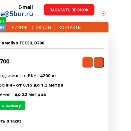
E-mail
ЗАКАЗАТЬ ЗВОНОК
le@5bur.ru
0
ИИ
ЛИЗИНГ
АКЦИИ
КОНТАКТЫ
 ямобур TECSIL D700
700
подъемность БКУ -
4200 кг
рения
- от 0,15 до 1,2 метра
рения -
до 22 метров
ь заявку