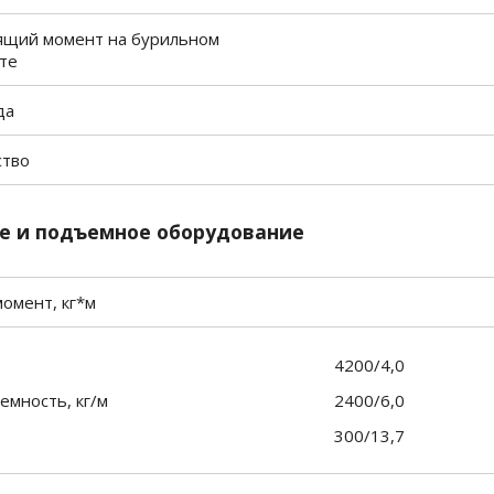
тящий момент на бурильном
те
да
ство
е и подъемное оборудование
момент, кг*м
4200/4,0
емность, кг/м
2400/6,0
300/13,7