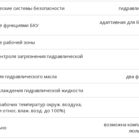
еские системы безопасности
гидравли
адаптивная для б
е функциями БКУ
 рабочей зоны
онтроля загрязнения гидравлической
я гидравлического масла
два ф
хлаждения гидравлической жидкости
рабочих температур окруж. воздуха,
ри относ. влаж. возд. до 100%)
возможна комп
ьно
люль