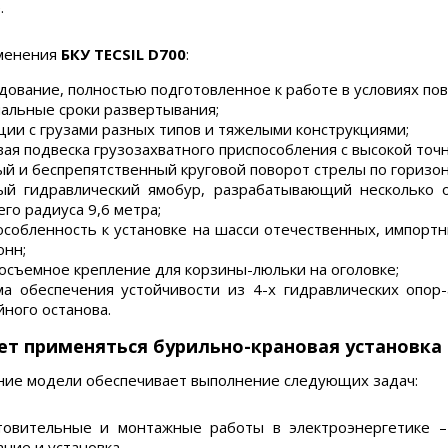
.
менения
БКУ TECSIL D700
:
дование, полностью подготовленное к работе в условиях п
альные сроки развертывания;
ции с грузами разных типов и тяжелыми конструкциями;
вая подвеска грузозахватного приспособления с высокой точ
ый и беспрепятственный круговой поворот стрелы по горизон
й гидравлический ямобур, разрабатывающий несколько 
го радиуса 9,6 метра;
особленность к установке на шасси отечественных, импортн
онн;
осъемное крепление для корзины-люльки на оголовке;
ма обеспечения устойчивости из 4-х гидравлических опор
йного останова.
т применяться бурильно-крановая установка (
ие модели обеспечивает выполнение следующих задач:
товительные и монтажные работы в электроэнергетике –
ние и установка.