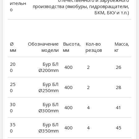
отечественного и зарубежного
ительн
производства (ямобуры, гидровращатели,
о
БКМ, БКУ и т.п.)
Ø
Обозначение
Высота,
Кол-во
Масса,
мм
модели
мм
резцов
кг
20
Бур БЛ
400
2
26
0
Ø200mm
25
Бур БЛ
400
2
28
0
Ø250mm
30
Бур БЛ
400
4
41
0
Ø300mm
35
Бур БЛ
400
4
45
0
Ø350mm