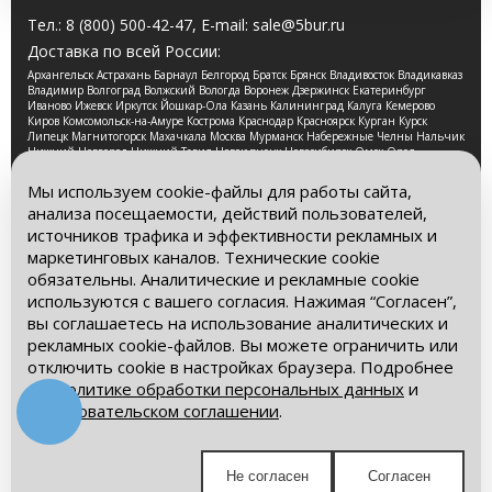
Тел.:
8 (800) 500-42-47
, E-mail:
sale@5bur.ru
Доставка по всей России:
Архангельск Астрахань Барнаул Белгород Братск Брянск Владивосток Владикавказ
Владимир Волгоград Волжский Вологда Воронеж Дзержинск Екатеринбург
Иваново Ижевск Иркутск Йошкар-Ола Казань Калининград Калуга Кемерово
Киров Комсомольск-на-Амуре Кострома Краснодар Красноярск Курган Курск
Липецк Магнитогорск Махачкала Москва Мурманск Набережные Челны Нальчик
Нижний Новгород Нижний Тагил Новокузнецк Новосибирск Омск Орел
Оренбург Орск Пенза Пермь Петрозаводск Псков Ростов-на-Дону Рязань Самара
Санкт-Петербург Саранск Саратов Смоленск Сочи Ставрополь Стерлитамак
Мы используем cookie-файлы для работы сайта,
Сургут Таганрог Тамбов Тверь Томск Тула Тюмень Улан-Удэ Ульяновск Уфа
анализа посещаемости, действий пользователей,
Хабаровск Чебоксары Челябинск Череповец Чита Ярославль
источников трафика и эффективности рекламных и
2026 © Компания «Буровые Машины». Все права
маркетинговых каналов. Технические cookie
защищены. Обращаем Ваше внимание на то, что данный
обязательны. Аналитические и рекламные cookie
интернет-сайт носит исключительно информационный
используются с вашего согласия. Нажимая “Согласен”,
характер и ни при каких условиях информационные
материалы и цены, размещенные на сайте, не является
вы соглашаетесь на использование аналитических и
публичной офертой, определяемой положениями Статьи
рекламных cookie-файлов. Вы можете ограничить или
437 Гражданского кодекса РФ.
отключить cookie в настройках браузера. Подробнее
– в
Политике обработки персональных данных
и
Политика обработки персональных данных
Пользовательском соглашении
.
Пользовательское соглашение
Мы в социальных сетях:
Не согласен
Согласен