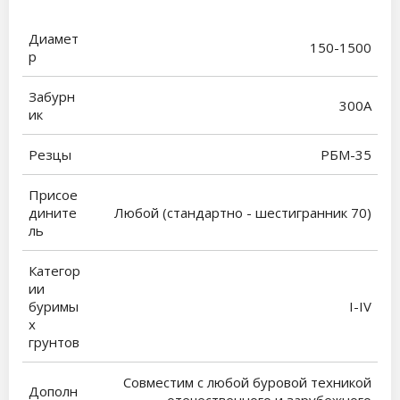
Диамет
150-1500
р
Забурн
300А
ик
Резцы
РБМ-35
Присое
дините
Любой (стандартно - шестигранник 70)
ль
Категор
ии
буримы
I-IV
х
грунтов
Совместим с любой буровой техникой
Дополн