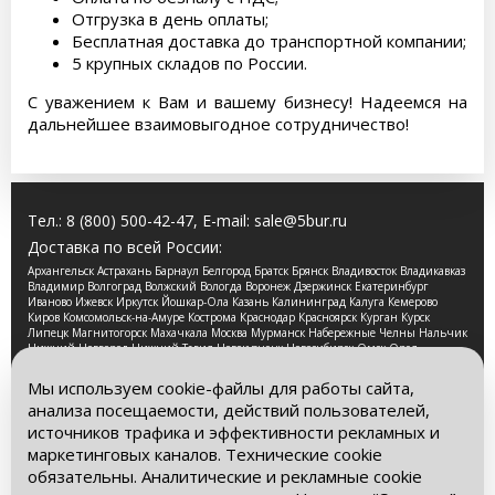
Отгрузка в день оплаты;
Бесплатная доставка до транспортной компании;
5 крупных складов по России.
С уважением к Вам и вашему бизнесу! Надеемся на
дальнейшее взаимовыгодное сотрудничество!
Тел.:
8 (800) 500-42-47
, E-mail:
sale@5bur.ru
Доставка по всей России:
Архангельск Астрахань Барнаул Белгород Братск Брянск Владивосток Владикавказ
Владимир Волгоград Волжский Вологда Воронеж Дзержинск Екатеринбург
Иваново Ижевск Иркутск Йошкар-Ола Казань Калининград Калуга Кемерово
Киров Комсомольск-на-Амуре Кострома Краснодар Красноярск Курган Курск
Липецк Магнитогорск Махачкала Москва Мурманск Набережные Челны Нальчик
Нижний Новгород Нижний Тагил Новокузнецк Новосибирск Омск Орел
Оренбург Орск Пенза Пермь Петрозаводск Псков Ростов-на-Дону Рязань Самара
Санкт-Петербург Саранск Саратов Смоленск Сочи Ставрополь Стерлитамак
Мы используем cookie-файлы для работы сайта,
Сургут Таганрог Тамбов Тверь Томск Тула Тюмень Улан-Удэ Ульяновск Уфа
анализа посещаемости, действий пользователей,
Хабаровск Чебоксары Челябинск Череповец Чита Ярославль
источников трафика и эффективности рекламных и
2026 © Компания «Буровые Машины». Все права
маркетинговых каналов. Технические cookie
защищены. Обращаем Ваше внимание на то, что данный
обязательны. Аналитические и рекламные cookie
интернет-сайт носит исключительно информационный