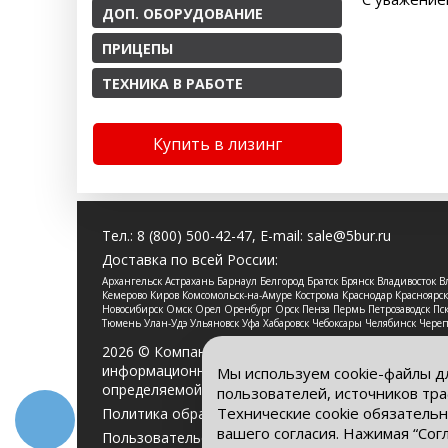
ДОП. ОБОРУДОВАНИЕ
ПРИЦЕПЫ
ТЕХНИКА В РАБОТЕ
Купить в лизинг
Тел.:
8 (800) 500-42-47
, E-mail:
sale@5bur.ru
Доставка по всей России:
Архангельск Астрахань Барнаул Белгород Братск Брянск Владивосток
Кемерово Киров Комсомольск-на-Амуре Кострома Краснодар Красноя
Новосибирск Омск Орел Оренбург Орск Пенза Пермь Петрозаводск Пско
Тюмень Улан-Удэ Ульяновск Уфа Хабаровск Чебоксары Челябинск Чере
2026 © Компания «Буровые Машины». Все права 
информационный характер и ни при каких услови
Мы используем cookie-файлы д
определяемой положениями Статьи 437 Гражданс
пользователей, источников тра
Технические cookie обязательн
Политика обработки персональных данных
вашего согласия. Нажимая “Сог
Пользовательское соглашение