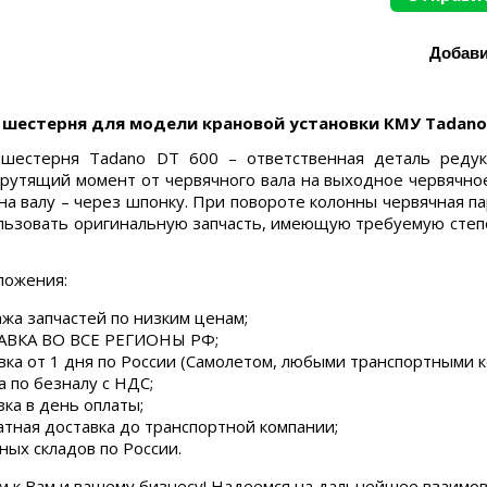
 шестерня для модели крановой установки КМУ Tadano 
шестерня Tadano DT 600 – ответственная деталь редукт
рутящий момент от червячного вала на выходное червячн
на валу – через шпонку. При повороте колонны червячная п
льзовать оригинальную запчасть, имеющую требуемую степен
ложения:
жа запчастей по низким ценам;
ВКА ВО ВСЕ РЕГИОНЫ РФ;
вка от 1 дня по России (Самолетом, любыми транспортными 
а по безналу с НДС;
зка в день оплаты;
атная доставка до транспортной компании;
ных складов по России.
м к Вам и вашему бизнесу! Надеемся на дальнейшее взаимо