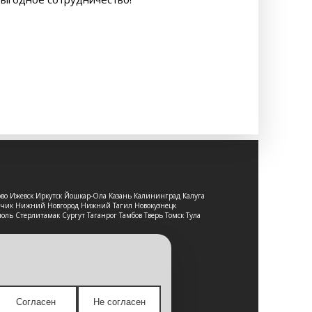
ово Ижевск Иркутск Йошкар-Ола Казань Калининград Калуга
льчик Нижний Новгород Нижний Тагил Новокузнецк
оль Стерлитамак Сургут Таганрог Тамбов Тверь Томск Тула
т-сайт носит исключительно
е является публичной офертой,
Согласен
Не согласен