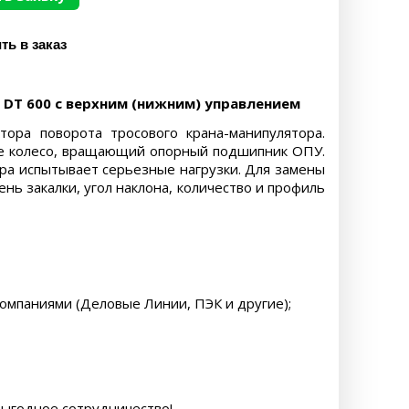
DT 600 с верхним (нижним) управлением
ора поворота тросового крана-манипулятора.
ое колесо, вращающий опорный подшипник ОПУ.
ара испытывает серьезные нагрузки. Для замены
ь закалки, угол наклона, количество и профиль
компаниями (Деловые Линии, ПЭК и другие);
выгодное сотрудничество!