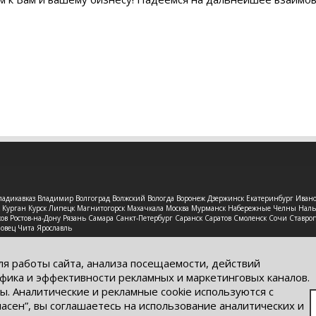
 Владикавказ Владимир Волгоград Волжский Вологда Воронеж Дзержинск Екатеринбург Иван
рск Курган Курск Липецк Магнитогорск Махачкала Москва Мурманск Набережные Челны На
в Ростов-на-Дону Рязань Самара Санкт-Петербург Саранск Саратов Смоленск Сочи Ставроп
повец Чита Ярославль
защищены. Обращаем Ваше внимание на то, что данный интерне
ях информационные материалы и цены, размещенные на сайте, н
ля работы сайта, анализа посещаемости, действий
кого кодекса РФ.
фика и эффективности рекламных и маркетинговых каналов.
ы. Аналитические и рекламные cookie используются с
ласен”, вы соглашаетесь на использование аналитических и