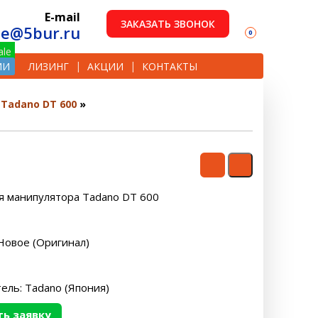
E-mail
ЗАКАЗАТЬ ЗВОНОК
le@5bur.ru
0
ИИ
ЛИЗИНГ
АКЦИИ
КОНТАКТЫ
Tadano DT 600
я манипулятора Tadano DT 600
Новое (Оригинал)
ель: Tadano (Япония)
ь заявку