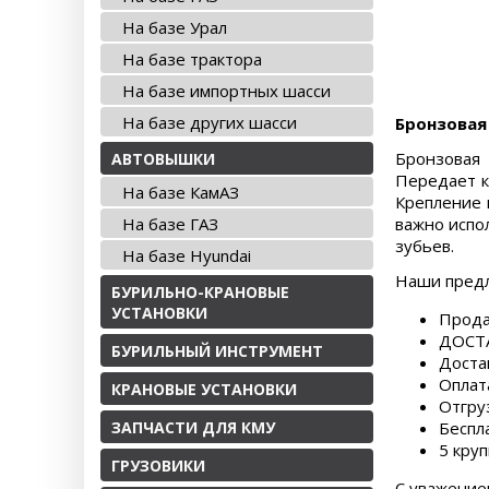
На базе Урал
На базе трактора
На базе импортных шасси
На базе других шасси
Бронзовая
Бронзовая 
АВТОВЫШКИ
Передает к
На базе КамАЗ
Крепление 
На базе ГАЗ
важно испо
зубьев.
На базе Hyundai
Наши пред
БУРИЛЬНО-КРАНОВЫЕ
УСТАНОВКИ
Прода
ДОСТА
БУРИЛЬНЫЙ ИНСТРУМЕНТ
Доста
Оплат
КРАНОВЫЕ УСТАНОВКИ
Отгру
ЗАПЧАСТИ ДЛЯ КМУ
Беспл
5 круп
ГРУЗОВИКИ
С уважение