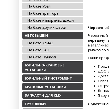
На базе Урал
На базе трактора
На базе импортных шасси
На базе других шасси
Червячный
Червячный 
АВТОВЫШКИ
передачу 
На базе КамАЗ
металличес
На базе ГАЗ
рывков во 
На базе Hyundai
Наши пред
БУРИЛЬНО-КРАНОВЫЕ
Прода
УСТАНОВКИ
ДОСТА
Доста
БУРИЛЬНЫЙ ИНСТРУМЕНТ
Оплат
Отгру
КРАНОВЫЕ УСТАНОВКИ
Беспл
ЗАПЧАСТИ ДЛЯ КМУ
5 круп
ГРУЗОВИКИ
С уважение