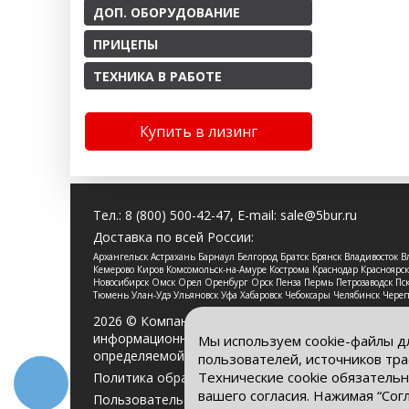
ДОП. ОБОРУДОВАНИЕ
ПРИЦЕПЫ
ТЕХНИКА В РАБОТЕ
Купить в лизинг
Тел.:
8 (800) 500-42-47
, E-mail:
sale@5bur.ru
Доставка по всей России:
Архангельск Астрахань Барнаул Белгород Братск Брянск Владивосток
Кемерово Киров Комсомольск-на-Амуре Кострома Краснодар Красноя
Новосибирск Омск Орел Оренбург Орск Пенза Пермь Петрозаводск Пско
Тюмень Улан-Удэ Ульяновск Уфа Хабаровск Чебоксары Челябинск Чере
2026 © Компания «Буровые Машины». Все права 
информационный характер и ни при каких услови
Мы используем cookie-файлы д
определяемой положениями Статьи 437 Гражданс
пользователей, источников тра
Технические cookie обязательн
Политика обработки персональных данных
вашего согласия. Нажимая “Сог
Пользовательское соглашение