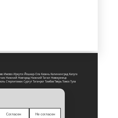
ово Ижевск Иркутск Йошкар-Ола Казань Калининград Калуга
льчик Нижний Новгород Нижний Тагил Новокузнецк
оль Стерлитамак Сургут Таганрог Тамбов Тверь Томск Тула
т-сайт носит исключительно
е является публичной офертой,
Согласен
Не согласен