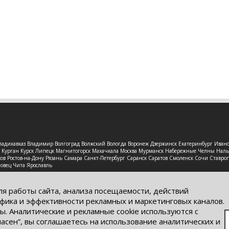
 Владикавказ Владимир Волгоград Волжский Вологда Воронеж Дзержинск Екатеринбург Иван
рск Курган Курск Липецк Магнитогорск Махачкала Москва Мурманск Набережные Челны На
в Ростов-на-Дону Рязань Самара Санкт-Петербург Саранск Саратов Смоленск Сочи Ставроп
повец Чита Ярославль
защищены. Обращаем Ваше внимание на то, что данный интерне
ях информационные материалы и цены, размещенные на сайте, н
ля работы сайта, анализа посещаемости, действий
кого кодекса РФ.
фика и эффективности рекламных и маркетинговых каналов.
ы. Аналитические и рекламные cookie используются с
ласен”, вы соглашаетесь на использование аналитических и