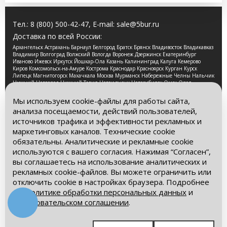
Тел.:
8 (800) 500-42-47
, E-mail:
sale@5bur.ru
Доставка по всей России:
Архангельск Астрахань Барнаул Белгород Братск Брянск Владивосток Владикавказ
Владимир Волгоград Волжский Вологда Воронеж Дзержинск Екатеринбург
Иваново Ижевск Иркутск Йошкар-Ола Казань Калининград Калуга Кемерово
Киров Комсомольск-на-Амуре Кострома Краснодар Красноярск Курган Курск
Липецк Магнитогорск Махачкала Москва Мурманск Набережные Челны Нальчик
Нижний Новгород Нижний Тагил Новокузнецк Новосибирск Омск Орел
Оренбург Орск Пенза Пермь Петрозаводск Псков Ростов-на-Дону Рязань Самара
Санкт-Петербург Саранск Саратов Смоленск Сочи Ставрополь Стерлитамак
Мы используем cookie-файлы для работы сайта,
Сургут Таганрог Тамбов Тверь Томск Тула Тюмень Улан-Удэ Ульяновск Уфа
анализа посещаемости, действий пользователей,
Хабаровск Чебоксары Челябинск Череповец Чита Ярославль
источников трафика и эффективности рекламных и
2026 © Компания «Буровые Машины». Все права
маркетинговых каналов. Технические cookie
защищены. Обращаем Ваше внимание на то, что данный
обязательны. Аналитические и рекламные cookie
интернет-сайт носит исключительно информационный
используются с вашего согласия. Нажимая “Согласен”,
характер и ни при каких условиях информационные
материалы и цены, размещенные на сайте, не является
вы соглашаетесь на использование аналитических и
публичной офертой, определяемой положениями Статьи
рекламных cookie-файлов. Вы можете ограничить или
437 Гражданского кодекса РФ.
отключить cookie в настройках браузера. Подробнее
– в
Политике обработки персональных данных
и
Политика обработки персональных данных
Пользовательском соглашении
.
Пользовательское соглашение
Мы в социальных сетях: