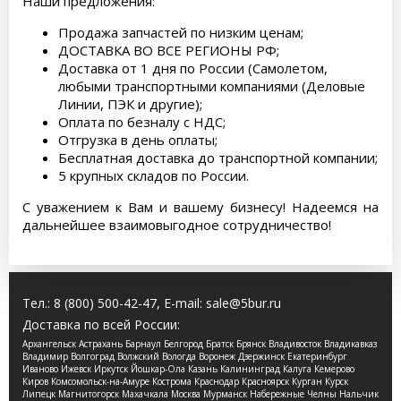
Наши предложения:
Продажа запчастей по низким ценам;
ДОСТАВКА ВО ВСЕ РЕГИОНЫ РФ;
Доставка от 1 дня по России (Самолетом,
любыми транспортными компаниями (Деловые
Линии, ПЭК и другие);
Оплата по безналу с НДС;
Отгрузка в день оплаты;
Бесплатная доставка до транспортной компании;
5 крупных складов по России.
С уважением к Вам и вашему бизнесу! Надеемся на
дальнейшее взаимовыгодное сотрудничество!
Тел.:
8 (800) 500-42-47
, E-mail:
sale@5bur.ru
Доставка по всей России:
Архангельск Астрахань Барнаул Белгород Братск Брянск Владивосток Владикавказ
Владимир Волгоград Волжский Вологда Воронеж Дзержинск Екатеринбург
Иваново Ижевск Иркутск Йошкар-Ола Казань Калининград Калуга Кемерово
Киров Комсомольск-на-Амуре Кострома Краснодар Красноярск Курган Курск
Липецк Магнитогорск Махачкала Москва Мурманск Набережные Челны Нальчик