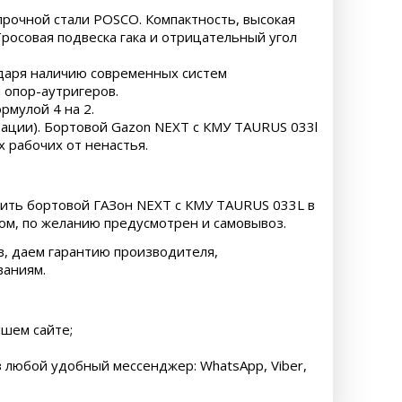
прочной стали POSCO. Компактность, высокая
росовая подвеска гака и отрицательный угол
одаря наличию современных систем
 опор-аутригеров.
рмулой 4 на 2.
тации). Бортовой Gazon NEXT с КМУ TAURUS 033l
х рабочих от ненастья.
упить бортовой ГАЗон NEXT с КМУ TAURUS 033L в
том, по желанию предусмотрен и самовывоз.
, даем гарантию производителя,
ваниям.
ашем сайте;
 любой удобный мессенджер: WhatsApp, Viber,