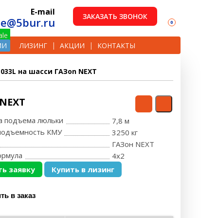
E-mail
ЗАКАЗАТЬ ЗВОНОК
le@5bur.ru
0
ИИ
ЛИЗИНГ
АКЦИИ
КОНТАКТЫ
033L на шасси ГАЗon NEXT
 NEXT
та подъема люльки
7,8 м
оподъемность КМУ
3250 кг
ГАЗон NEXT
ормула
4x2
ь заявку
Купить в лизинг