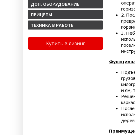
опера
ДОП. ОБОРУДОВАНИЕ
гориз
ПРИЦЕПЫ
2. По
превр
ТЕХНИКА В РАБОТЕ
корзи
3. Не
исполь
Купить в лизинг
посел
инстр
Функциона
Подъе
грузо
килог
и ям,
Решен
карка
После
испол
дерев
Преимуще