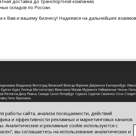
атная доставка до транспортной компании;
ных складов по России.
м к Вам и вашему бизнесу! Надеемся на дальнейшее взаимо
 Владикавказ Владимир Волгоград Волжский Вологда Воронеж Дзержинск Екатеринбург Иван
рск Курган Курск Липецк Магнитогорск Махачкала Москва Мурманск Набережные Челны На
в Ростов-на-Дону Рязань Самара Санкт-Петербург Саранск Саратов Смоленск Сочи Ставроп
повец Чита Ярославль
защищены. Обращаем Ваше внимание на то, что данный интерне
ях информационные материалы и цены, размещенные на сайте, н
ля работы сайта, анализа посещаемости, действий
кого кодекса РФ.
фика и эффективности рекламных и маркетинговых каналов.
ы. Аналитические и рекламные cookie используются с
ласен”, вы соглашаетесь на использование аналитических и