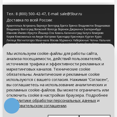
Тел.:
8 (800) 500-42-47
, E-mail:
sale@5bur.ru
Доставка по всей России:
Архангельск Астрахань Барнаул Белгород Братск Брянск Владивосток Владикавказ
Владимир Волгоград Волжский Вологда Воронеж Дзержинск Екатеринбург
Иваново Ижевск Иркутск Йошкар-Ола Казань Калининград Калуга Кемерово
Киров Комсомольск-на-Амуре Кострома Краснодар Красноярск Курган Курск
Липецк Магнитогорск Махачкала Москва Мурманск Набережные Челны Нальчик
Нижний Новгород Нижний Тагил Новокузнецк Новосибирск Омск Орел
Оренбург Орск Пенза Пермь Петрозаводск Псков Ростов-на-Дону Рязань Самара
Санкт-Петербург Саранск Саратов Смоленск Сочи Ставрополь Стерлитамак
Мы используем cookie-файлы для работы сайта,
Сургут Таганрог Тамбов Тверь Томск Тула Тюмень Улан-Удэ Ульяновск Уфа
анализа посещаемости, действий пользователей,
Хабаровск Чебоксары Челябинск Череповец Чита Ярославль
источников трафика и эффективности рекламных и
2026 © Компания «Буровые Машины». Все права
маркетинговых каналов. Технические cookie
защищены. Обращаем Ваше внимание на то, что данный
обязательны. Аналитические и рекламные cookie
интернет-сайт носит исключительно информационный
используются с вашего согласия. Нажимая “Согласен”,
характер и ни при каких условиях информационные
материалы и цены, размещенные на сайте, не является
вы соглашаетесь на использование аналитических и
публичной офертой, определяемой положениями Статьи
рекламных cookie-файлов. Вы можете ограничить или
437 Гражданского кодекса РФ.
отключить cookie в настройках браузера. Подробнее
– в
Политике обработки персональных данных
и
Политика обработки персональных данных
Пользовательском соглашении
.
Пользовательское соглашение
Мы в социальных сетях: