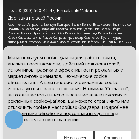
Тел.:
8 (800) 500-42-47
, E-mail:
sale@5bur.ru
Доставка по всей России:
Архангельск Астрахань Барнаул Белгород Братск Брянск Владивосток Владикавказ
Владимир Волгоград Волжский Вологда Воронеж Дзержинск Екатеринбург
Иваново Ижевск Иркутск Йошкар-Ола Казань Калининград Калуга Кемерово
Киров Комсомольск-на-Амуре Кострома Краснодар Красноярск Курган Курск
Липецк Магнитогорск Махачкала Москва Мурманск Набережные Челны Нальчик
Нижний Новгород Нижний Тагил Новокузнецк Новосибирск Омск Орел
Оренбург Орск Пенза Пермь Петрозаводск Псков Ростов-на-Дону Рязань Самара
Санкт-Петербург Саранск Саратов Смоленск Сочи Ставрополь Стерлитамак
Мы используем cookie-файлы для работы сайта,
Сургут Таганрог Тамбов Тверь Томск Тула Тюмень Улан-Удэ Ульяновск Уфа
анализа посещаемости, действий пользователей,
Хабаровск Чебоксары Челябинск Череповец Чита Ярославль
источников трафика и эффективности рекламных и
2026 © Компания «Буровые Машины». Все права
маркетинговых каналов. Технические cookie
защищены. Обращаем Ваше внимание на то, что данный
обязательны. Аналитические и рекламные cookie
интернет-сайт носит исключительно информационный
используются с вашего согласия. Нажимая “Согласен”,
характер и ни при каких условиях информационные
материалы и цены, размещенные на сайте, не является
вы соглашаетесь на использование аналитических и
публичной офертой, определяемой положениями Статьи
рекламных cookie-файлов. Вы можете ограничить или
437 Гражданского кодекса РФ.
отключить cookie в настройках браузера. Подробнее
– в
Политике обработки персональных данных
и
Политика обработки персональных данных
Пользовательском соглашении
.
Пользовательское соглашение
Мы в социальных сетях:
Не согласен
Согласен