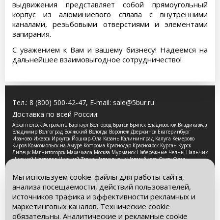
выдвижения представляет собой прямоугольный
корпус из алюминиевого сплава с внутренними
каналами, резьбовыми отверстиями и элементами
запирания.
С уважением к Вам и вашему бизнесу! Надеемся на
дальнейшее взаимовыгодное сотрудничество!
Тел.:
8 (800) 500-42-47
, E-mail:
sale@5bur.ru
Доставка по всей России:
Архангельск Астрахань Барнаул Белгород Братск Брянск Владивосток Владикавказ
Владимир Волгоград Волжский Вологда Воронеж Дзержинск Екатеринбург
Иваново Ижевск Иркутск Йошкар-Ола Казань Калининград Калуга Кемерово
Киров Комсомольск-на-Амуре Кострома Краснодар Красноярск Курган Курск
Липецк Магнитогорск Махачкала Москва Мурманск Набережные Челны Нальчик
Нижний Новгород Нижний Тагил Новокузнецк Новосибирск Омск Орел
Оренбург Орск Пенза Пермь Петрозаводск Псков Ростов-на-Дону Рязань Самара
Санкт-Петербург Саранск Саратов Смоленск Сочи Ставрополь Стерлитамак
Мы используем cookie-файлы для работы сайта,
Сургут Таганрог Тамбов Тверь Томск Тула Тюмень Улан-Удэ Ульяновск Уфа
анализа посещаемости, действий пользователей,
Хабаровск Чебоксары Челябинск Череповец Чита Ярославль
источников трафика и эффективности рекламных и
2026 © Компания «Буровые Машины». Все права
маркетинговых каналов. Технические cookie
защищены. Обращаем Ваше внимание на то, что данный
обязательны. Аналитические и рекламные cookie
интернет-сайт носит исключительно информационный