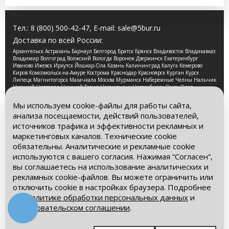
Тел.:
8 (800) 500-42-47
, E-mail:
sale@5bur.ru
Доставка по всей России:
Архангельск Астрахань Барнаул Белгород Братск Брянск Владивосток Владикавказ
Владимир Волгоград Волжский Вологда Воронеж Дзержинск Екатеринбург
Иваново Ижевск Иркутск Йошкар-Ола Казань Калининград Калуга Кемерово
Киров Комсомольск-на-Амуре Кострома Краснодар Красноярск Курган Курск
Липецк Магнитогорск Махачкала Москва Мурманск Набережные Челны Нальчик
Нижний Новгород Нижний Тагил Новокузнецк Новосибирск Омск Орел
Оренбург Орск Пенза Пермь Петрозаводск Псков Ростов-на-Дону Рязань Самара
Санкт-Петербург Саранск Саратов Смоленск Сочи Ставрополь Стерлитамак
Мы используем cookie-файлы для работы сайта,
Сургут Таганрог Тамбов Тверь Томск Тула Тюмень Улан-Удэ Ульяновск Уфа
анализа посещаемости, действий пользователей,
Хабаровск Чебоксары Челябинск Череповец Чита Ярославль
источников трафика и эффективности рекламных и
2026 © Компания «Буровые Машины». Все права
маркетинговых каналов. Технические cookie
защищены. Обращаем Ваше внимание на то, что данный
обязательны. Аналитические и рекламные cookie
интернет-сайт носит исключительно информационный
используются с вашего согласия. Нажимая “Согласен”,
характер и ни при каких условиях информационные
материалы и цены, размещенные на сайте, не является
вы соглашаетесь на использование аналитических и
публичной офертой, определяемой положениями Статьи
рекламных cookie-файлов. Вы можете ограничить или
437 Гражданского кодекса РФ.
отключить cookie в настройках браузера. Подробнее
– в
Политике обработки персональных данных
и
Политика обработки персональных данных
Пользовательском соглашении
.
Пользовательское соглашение
Мы в социальных сетях: