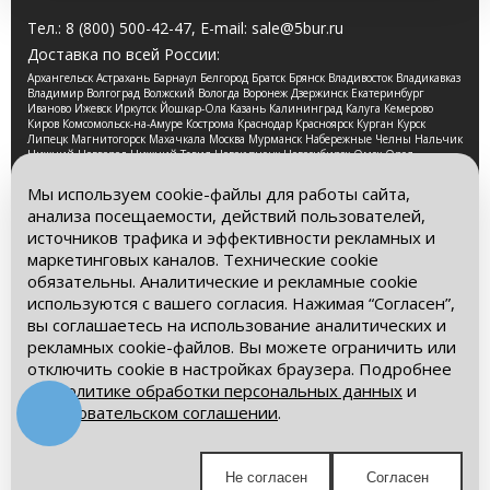
Тел.:
8 (800) 500-42-47
, E-mail:
sale@5bur.ru
Доставка по всей России:
Архангельск Астрахань Барнаул Белгород Братск Брянск Владивосток Владикавказ
Владимир Волгоград Волжский Вологда Воронеж Дзержинск Екатеринбург
Иваново Ижевск Иркутск Йошкар-Ола Казань Калининград Калуга Кемерово
Киров Комсомольск-на-Амуре Кострома Краснодар Красноярск Курган Курск
Липецк Магнитогорск Махачкала Москва Мурманск Набережные Челны Нальчик
Нижний Новгород Нижний Тагил Новокузнецк Новосибирск Омск Орел
Оренбург Орск Пенза Пермь Петрозаводск Псков Ростов-на-Дону Рязань Самара
Санкт-Петербург Саранск Саратов Смоленск Сочи Ставрополь Стерлитамак
Мы используем cookie-файлы для работы сайта,
Сургут Таганрог Тамбов Тверь Томск Тула Тюмень Улан-Удэ Ульяновск Уфа
анализа посещаемости, действий пользователей,
Хабаровск Чебоксары Челябинск Череповец Чита Ярославль
источников трафика и эффективности рекламных и
2026 © Компания «Буровые Машины». Все права
маркетинговых каналов. Технические cookie
защищены. Обращаем Ваше внимание на то, что данный
обязательны. Аналитические и рекламные cookie
интернет-сайт носит исключительно информационный
используются с вашего согласия. Нажимая “Согласен”,
характер и ни при каких условиях информационные
материалы и цены, размещенные на сайте, не является
вы соглашаетесь на использование аналитических и
публичной офертой, определяемой положениями Статьи
рекламных cookie-файлов. Вы можете ограничить или
437 Гражданского кодекса РФ.
отключить cookie в настройках браузера. Подробнее
– в
Политике обработки персональных данных
и
Политика обработки персональных данных
Пользовательском соглашении
.
Пользовательское соглашение
Мы в социальных сетях:
Не согласен
Согласен