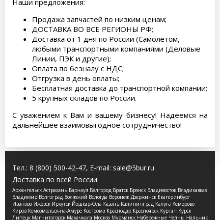
Наши предложения:
Продажа запчастей по низким ценам;
ДОСТАВКА ВО ВСЕ РЕГИОНЫ РФ;
Доставка от 1 дня по России (Самолетом,
любыми транспортными компаниями (Деловые
Линии, ПЭК и другие);
Оплата по безналу с НДС;
Отгрузка в день оплаты;
Бесплатная доставка до транспортной компании;
5 крупных складов по России.
С уважением к Вам и вашему бизнесу! Надеемся на
дальнейшее взаимовыгодное сотрудничество!
Тел.:
8 (800) 500-42-47
, E-mail:
sale@5bur.ru
Доставка по всей России:
Архангельск Астрахань Барнаул Белгород Братск Брянск Владивосток Владикавказ
Владимир Волгоград Волжский Вологда Воронеж Дзержинск Екатеринбург
Иваново Ижевск Иркутск Йошкар-Ола Казань Калининград Калуга Кемерово
Киров Комсомольск-на-Амуре Кострома Краснодар Красноярск Курган Курск
Липецк Магнитогорск Махачкала Москва Мурманск Набережные Челны Нальчик