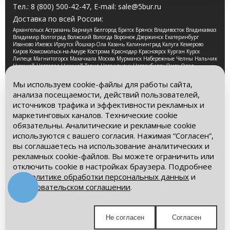
Тел.:
8 (800) 500-42-47
, E-mail:
sale@5bur.ru
Доставка по всей России:
Архангельск Астрахань Барнаул Белгород Братск Брянск Владивосток Владикавказ
Владимир Волгоград Волжский Вологда Воронеж Дзержинск Екатеринбург
Иваново Ижевск Иркутск Йошкар-Ола Казань Калининград Калуга Кемерово
Киров Комсомольск-на-Амуре Кострома Краснодар Красноярск Курган Курск
Липецк Магнитогорск Махачкала Москва Мурманск Набережные Челны Нальчик
Нижний Новгород Нижний Тагил Новокузнецк Новосибирск Омск Орел
Оренбург Орск Пенза Пермь Петрозаводск Псков Ростов-на-Дону Рязань Самара
Санкт-Петербург Саранск Саратов Смоленск Сочи Ставрополь Стерлитамак
Мы используем cookie-файлы для работы сайта,
Сургут Таганрог Тамбов Тверь Томск Тула Тюмень Улан-Удэ Ульяновск Уфа
анализа посещаемости, действий пользователей,
Хабаровск Чебоксары Челябинск Череповец Чита Ярославль
источников трафика и эффективности рекламных и
2026 © Компания «Буровые Машины». Все права
маркетинговых каналов. Технические cookie
защищены. Обращаем Ваше внимание на то, что данный
обязательны. Аналитические и рекламные cookie
интернет-сайт носит исключительно информационный
используются с вашего согласия. Нажимая “Согласен”,
характер и ни при каких условиях информационные
материалы и цены, размещенные на сайте, не является
вы соглашаетесь на использование аналитических и
публичной офертой, определяемой положениями Статьи
рекламных cookie-файлов. Вы можете ограничить или
437 Гражданского кодекса РФ.
отключить cookie в настройках браузера. Подробнее
– в
Политике обработки персональных данных
и
Политика обработки персональных данных
Пользовательском соглашении
.
Пользовательское соглашение
Мы в социальных сетях:
Не согласен
Согласен
Получите выгодное предложение!