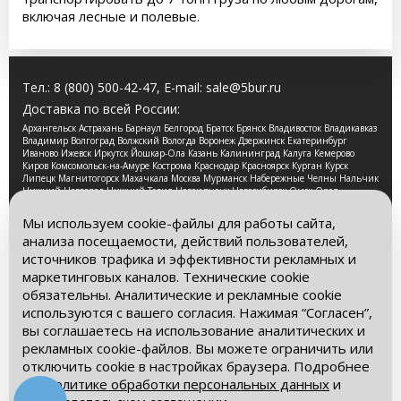
включая лесные и полевые.
Тел.:
8 (800) 500-42-47
, E-mail:
sale@5bur.ru
Доставка по всей России:
Архангельск Астрахань Барнаул Белгород Братск Брянск Владивосток Владикавказ
Владимир Волгоград Волжский Вологда Воронеж Дзержинск Екатеринбург
Иваново Ижевск Иркутск Йошкар-Ола Казань Калининград Калуга Кемерово
Киров Комсомольск-на-Амуре Кострома Краснодар Красноярск Курган Курск
Липецк Магнитогорск Махачкала Москва Мурманск Набережные Челны Нальчик
Нижний Новгород Нижний Тагил Новокузнецк Новосибирск Омск Орел
Оренбург Орск Пенза Пермь Петрозаводск Псков Ростов-на-Дону Рязань Самара
Санкт-Петербург Саранск Саратов Смоленск Сочи Ставрополь Стерлитамак
Мы используем cookie-файлы для работы сайта,
Сургут Таганрог Тамбов Тверь Томск Тула Тюмень Улан-Удэ Ульяновск Уфа
анализа посещаемости, действий пользователей,
Хабаровск Чебоксары Челябинск Череповец Чита Ярославль
источников трафика и эффективности рекламных и
2026 © Компания «Буровые Машины». Все права
маркетинговых каналов. Технические cookie
защищены. Обращаем Ваше внимание на то, что данный
обязательны. Аналитические и рекламные cookie
интернет-сайт носит исключительно информационный
используются с вашего согласия. Нажимая “Согласен”,
характер и ни при каких условиях информационные
материалы и цены, размещенные на сайте, не является
вы соглашаетесь на использование аналитических и
публичной офертой, определяемой положениями Статьи
рекламных cookie-файлов. Вы можете ограничить или
437 Гражданского кодекса РФ.
отключить cookie в настройках браузера. Подробнее
– в
Политике обработки персональных данных
и
Политика обработки персональных данных