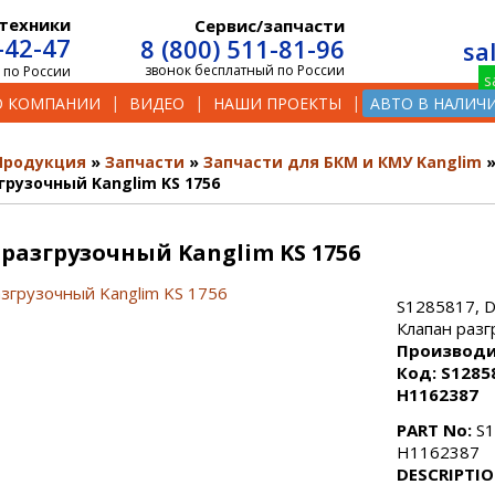
техники
Сервис/запчасти
-42-47
8 (800) 511-81-96
sa
звонок бесплатный по России
 по России
О КОМПАНИИ
ВИДЕО
НАШИ ПРОЕКТЫ
АВТО В НАЛИЧ
Продукция
Запчасти
Запчасти для БКМ и КМУ Kanglim
грузочный Kanglim KS 1756
разгрузочный Kanglim KS 1756
S1285817, 
Клапан раз
Производи
Код: S1285
H1162387
PART No:
S1
H1162387
DESCRIPTIO