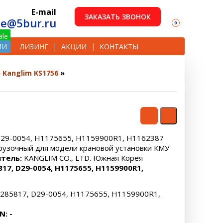
E-mail
ЗАКАЗАТЬ ЗВОНОК
le@5bur.ru
0
ИИ
ЛИЗИНГ
АКЦИИ
КОНТАКТЫ
Kanglim KS1756
D29-0054, H1175655, H1159900R1, H1162387
грузочный для модели крановой установки КМУ
тель:
KANGLIM CO., LTD. Южная Корея
817, D29-0054, H1175655, H1159900R1,
285817, D29-0054, H1175655, H1159900R1,
N: -