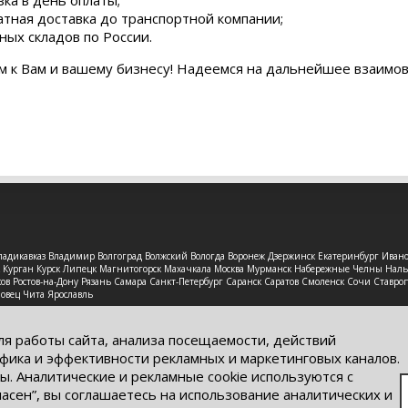
зка в день оплаты;
атная доставка до транспортной компании;
ных складов по России.
м к Вам и вашему бизнесу! Надеемся на дальнейшее взаимо
 Владикавказ Владимир Волгоград Волжский Вологда Воронеж Дзержинск Екатеринбург Иван
рск Курган Курск Липецк Магнитогорск Махачкала Москва Мурманск Набережные Челны На
в Ростов-на-Дону Рязань Самара Санкт-Петербург Саранск Саратов Смоленск Сочи Ставроп
повец Чита Ярославль
защищены. Обращаем Ваше внимание на то, что данный интерне
ях информационные материалы и цены, размещенные на сайте, н
ля работы сайта, анализа посещаемости, действий
кого кодекса РФ.
фика и эффективности рекламных и маркетинговых каналов.
ы. Аналитические и рекламные cookie используются с
ласен”, вы соглашаетесь на использование аналитических и