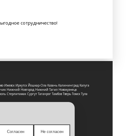
выгодное сотрудничество!
ово Ижевск Иркутск Йошкар-Ола Казань Калининград Калуга
льчик Нижний Новгород Нижний Тагил Новокузнецк
оль Стерлитамак Сургут Таганрог Тамбов Тверь Томск Тула
т-сайт носит исключительно
е является публичной офертой,
Согласен
Не согласен