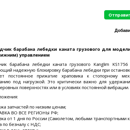
Отправит
дчик барабана лебедки каната грузового для модели
нижним) управлением
дчик барабана лебедки каната грузового Kanglim KS175
ющий надежную блокировку барабана лебедки при остановке
ает постоянное прижатие храповика к стопорному меха
анию под нагрузкой. Это критически важно для удержани
неровных поверхностях или в условиях постоянной вибрации.
ложения:
жа запчастей по низким ценам;
ВКА ВО ВСЕ РЕГИОНЫ РФ;
вка от 1 дня по России (Самолетом, любыми транспортными 
а по безналу с НДС;