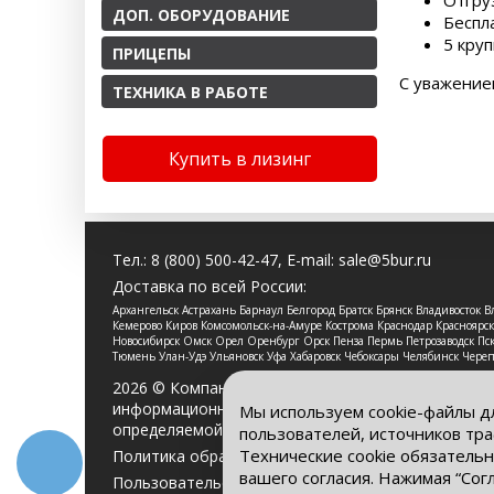
Отгру
ДОП. ОБОРУДОВАНИЕ
Беспл
5 круп
ПРИЦЕПЫ
С уважение
ТЕХНИКА В РАБОТЕ
Купить в лизинг
Тел.:
8 (800) 500-42-47
, E-mail:
sale@5bur.ru
Доставка по всей России:
Архангельск Астрахань Барнаул Белгород Братск Брянск Владивосток
Кемерово Киров Комсомольск-на-Амуре Кострома Краснодар Красноя
Новосибирск Омск Орел Оренбург Орск Пенза Пермь Петрозаводск Пско
Тюмень Улан-Удэ Ульяновск Уфа Хабаровск Чебоксары Челябинск Чере
2026 © Компания «Буровые Машины». Все права 
информационный характер и ни при каких услови
Мы используем cookie-файлы д
определяемой положениями Статьи 437 Гражданс
пользователей, источников тра
Технические cookie обязательн
Политика обработки персональных данных
вашего согласия. Нажимая “Сог
Пользовательское соглашение