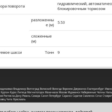
гидравлический, автоматичес
тора поворота
блокировочным тормозом
разложенны
5.53
е (м)
ы
сложенные
(м)
емое шасси
Тонн
9
 Владикавказ Владимир Волгоград Волжский Вологда Воронеж Дзержинск Екатеринбург Иван
рск Курган Курск Липецк Магнитогорск Махачкала Москва Мурманск Набережные Челны На
в Ростов-на-Дону Рязань Самара Санкт-Петербург Саранск Саратов Смоленск Сочи Ставроп
повец Чита Ярославль
защищены. Обращаем Ваше внимание на то, что данный интерне
ях информационные материалы и цены, размещенные на сайте, н
ля работы сайта, анализа посещаемости, действий