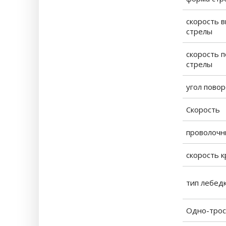
скорость 
стрелы
скорость 
стрелы
угол пово
Скорость
проволочн
скорость 
тип лебед
Одно-трос