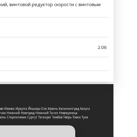
кий, винтовой редуктор скорости с винтовым
2.06
ово Ижевск Иркутск Йошкар-Ола Казань Калининград Калуга
льчик Нижний Новгород Нижний Тагил Новокузнецк
оль Стерлитамак Сургут Таганрог Тамбов Тверь Томск Тула
т-сайт носит исключительно
е является публичной офертой,