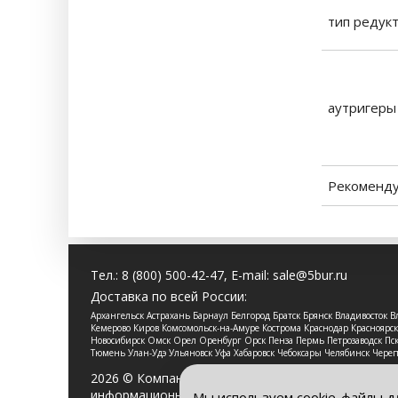
тип редук
аутригер
Рекоменду
Тел.:
8 (800) 500-42-47
, E-mail:
sale@5bur.ru
Доставка по всей России:
Архангельск Астрахань Барнаул Белгород Братск Брянск Владивосток
Кемерово Киров Комсомольск-на-Амуре Кострома Краснодар Красноя
Новосибирск Омск Орел Оренбург Орск Пенза Пермь Петрозаводск Пско
Тюмень Улан-Удэ Ульяновск Уфа Хабаровск Чебоксары Челябинск Чере
2026 © Компания «Буровые Машины». Все права 
информационный характер и ни при каких услови
Мы используем cookie-файлы д