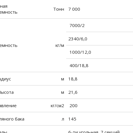
ная
Тонн
7 000
ъемность
7000/2
2340/6,0
емность
кг/м
1000/12,0
400/18,8
адиус
м
18,8
 Высота
м
21,6
авление
кг/см2
200
ляного бака
л
145
елы
6-ти угольная, 7 секций