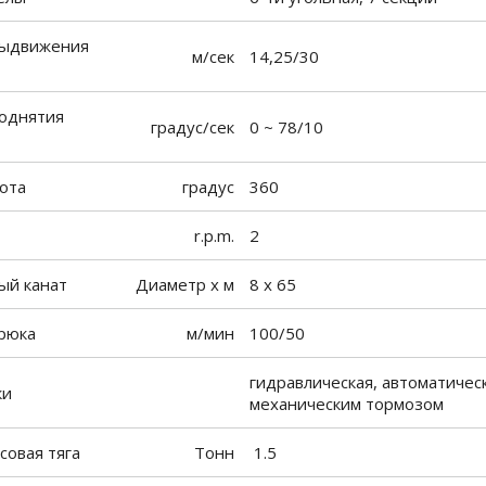
выдвижения
м/сек
14,25/30
поднятия
градус/сек
0 ~ 78/10
рота
градус
360
r.p.m.
2
ый канат
Диаметр х м
8 х 65
крюка
м/мин
100/50
гидравлическая, автоматичес
ки
механическим тормозом
совая тяга
Тонн
1.5