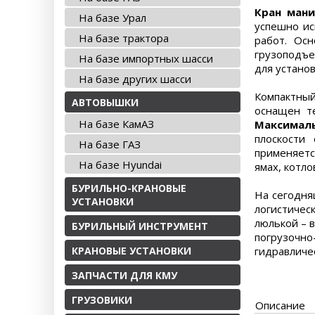
Кран мани
На базе Урал
успешно ис
На базе трактора
работ. Ос
грузоподъе
На базе импортных шасси
для устано
На базе других шасси
Компактный
АВТОВЫШКИ
оснащен те
На базе КамАЗ
Максимал
плоскости
На базе ГАЗ
применяется
На базе Hyundai
ямах, котлов
БУРИЛЬНО-КРАНОВЫЕ
На сегодня
УСТАНОВКИ
логистиче
люлькой – 
БУРИЛЬНЫЙ ИНСТРУМЕНТ
погрузочно
КРАНОВЫЕ УСТАНОВКИ
гидравличес
ЗАПЧАСТИ ДЛЯ КМУ
ГРУЗОВИКИ
Описание