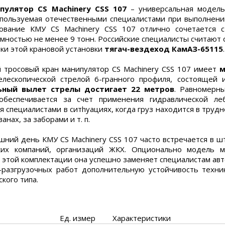
пулятор CS Machinery CSS 107
– универсальная модель
пользуемая отечественными специалистами при выполнении
нование КМУ CS Machinery CSS 107 отлично сочетается 
мностью не менее 9 тонн. Российские специалисты считают 
вки этой крановой установки
тягач-вездеход КамАЗ-65115
.
 тросовый кран манипулятор CS Machinery CSS 107 имеет
м
лескопической стрелой 6-гранного профиля, состоящей 
ьный вылет стрелы достигает 22 метров
. Равномерн
 обеспечивается за счет применения гидравлической ле
 специалистами в ситhуациях, когда груз находится в трудн
анах, за заборами и т. п.
шний день КМУ CS Machinery CSS 107 часто встречается в ш
ских компаний, организаций ЖКХ. Опционально модель 
в этой комплектации она успешно заменяет специалистам авт
-разгрузочных работ дополнительную устойчивость техн
кого типа.
Ед. измер
Характеристики