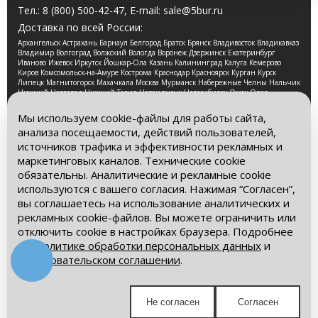
Тел.:
8 (800) 500-42-47
, E-mail:
sale@5bur.ru
Доставка по всей России:
Архангельск Астрахань Барнаул Белгород Братск Брянск Владивосток Владикавказ
Владимир Волгоград Волжский Вологда Воронеж Дзержинск Екатеринбург
Иваново Ижевск Иркутск Йошкар-Ола Казань Калининград Калуга Кемерово
Киров Комсомольск-на-Амуре Кострома Краснодар Красноярск Курган Курск
Липецк Магнитогорск Махачкала Москва Мурманск Набережные Челны Нальчик
Нижний Новгород Нижний Тагил Новокузнецк Новосибирск Омск Орел
Оренбург Орск Пенза Пермь Петрозаводск Псков Ростов-на-Дону Рязань Самара
Санкт-Петербург Саранск Саратов Смоленск Сочи Ставрополь Стерлитамак
Мы используем cookie-файлы для работы сайта,
Сургут Таганрог Тамбов Тверь Томск Тула Тюмень Улан-Удэ Ульяновск Уфа
анализа посещаемости, действий пользователей,
Хабаровск Чебоксары Челябинск Череповец Чита Ярославль
источников трафика и эффективности рекламных и
2026 © Компания «Буровые Машины». Все права
маркетинговых каналов. Технические cookie
защищены. Обращаем Ваше внимание на то, что данный
обязательны. Аналитические и рекламные cookie
интернет-сайт носит исключительно информационный
используются с вашего согласия. Нажимая “Согласен”,
характер и ни при каких условиях информационные
материалы и цены, размещенные на сайте, не является
вы соглашаетесь на использование аналитических и
публичной офертой, определяемой положениями Статьи
рекламных cookie-файлов. Вы можете ограничить или
437 Гражданского кодекса РФ.
отключить cookie в настройках браузера. Подробнее
– в
Политике обработки персональных данных
и
Политика обработки персональных данных
Пользовательском соглашении
.
Пользовательское соглашение
Мы в социальных сетях:
Не согласен
Согласен
Получите выгодное предложение!