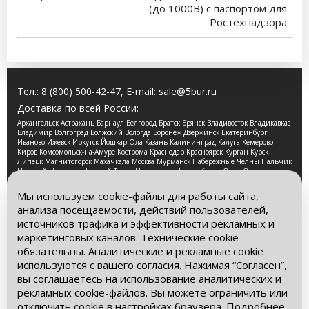
(до 1000В) с паспортом для
Ростехнадзора
Тел.:
8 (800) 500-42-47
, E-mail:
sale@5bur.ru
Доставка по всей России:
Архангельск Астрахань Барнаул Белгород Братск Брянск Владивосток Владикавказ
Владимир Волгоград Волжский Вологда Воронеж Дзержинск Екатеринбург
Иваново Ижевск Иркутск Йошкар-Ола Казань Калининград Калуга Кемерово
Киров Комсомольск-на-Амуре Кострома Краснодар Красноярск Курган Курск
Липецк Магнитогорск Махачкала Москва Мурманск Набережные Челны Нальчик
Нижний Новгород Нижний Тагил Новокузнецк Новосибирск Омск Орел
Оренбург Орск Пенза Пермь Петрозаводск Псков Ростов-на-Дону Рязань Самара
Санкт-Петербург Саранск Саратов Смоленск Сочи Ставрополь Стерлитамак
Мы используем cookie-файлы для работы сайта,
Сургут Таганрог Тамбов Тверь Томск Тула Тюмень Улан-Удэ Ульяновск Уфа
анализа посещаемости, действий пользователей,
Хабаровск Чебоксары Челябинск Череповец Чита Ярославль
источников трафика и эффективности рекламных и
2026 © Компания «Буровые Машины». Все права
маркетинговых каналов. Технические cookie
защищены. Обращаем Ваше внимание на то, что данный
обязательны. Аналитические и рекламные cookie
интернет-сайт носит исключительно информационный
используются с вашего согласия. Нажимая “Согласен”,
характер и ни при каких условиях информационные
материалы и цены, размещенные на сайте, не является
вы соглашаетесь на использование аналитических и
публичной офертой, определяемой положениями Статьи
рекламных cookie-файлов. Вы можете ограничить или
437 Гражданского кодекса РФ.
отключить cookie в настройках браузера. Подробнее