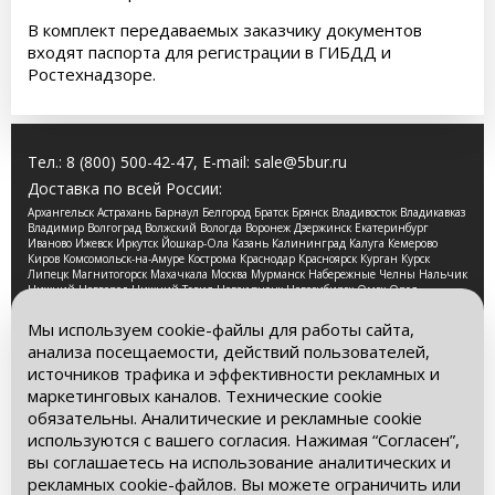
В комплект передаваемых заказчику документов
входят паспорта для регистрации в ГИБДД и
Ростехнадзоре.
Тел.:
8 (800) 500-42-47
, E-mail:
sale@5bur.ru
Доставка по всей России:
Архангельск Астрахань Барнаул Белгород Братск Брянск Владивосток Владикавказ
Владимир Волгоград Волжский Вологда Воронеж Дзержинск Екатеринбург
Иваново Ижевск Иркутск Йошкар-Ола Казань Калининград Калуга Кемерово
Киров Комсомольск-на-Амуре Кострома Краснодар Красноярск Курган Курск
Липецк Магнитогорск Махачкала Москва Мурманск Набережные Челны Нальчик
Нижний Новгород Нижний Тагил Новокузнецк Новосибирск Омск Орел
Оренбург Орск Пенза Пермь Петрозаводск Псков Ростов-на-Дону Рязань Самара
Санкт-Петербург Саранск Саратов Смоленск Сочи Ставрополь Стерлитамак
Мы используем cookie-файлы для работы сайта,
Сургут Таганрог Тамбов Тверь Томск Тула Тюмень Улан-Удэ Ульяновск Уфа
анализа посещаемости, действий пользователей,
Хабаровск Чебоксары Челябинск Череповец Чита Ярославль
источников трафика и эффективности рекламных и
2026 © Компания «Буровые Машины». Все права
маркетинговых каналов. Технические cookie
защищены. Обращаем Ваше внимание на то, что данный
обязательны. Аналитические и рекламные cookie
интернет-сайт носит исключительно информационный
используются с вашего согласия. Нажимая “Согласен”,
характер и ни при каких условиях информационные
материалы и цены, размещенные на сайте, не является
вы соглашаетесь на использование аналитических и
публичной офертой, определяемой положениями Статьи
рекламных cookie-файлов. Вы можете ограничить или