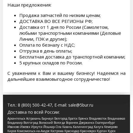
Наши предложения:
Продажа запчастей по низким ценам;
ДОСТАВКА ВО ВСЕ РЕГИОНЫ РФ;
Доставка от 1 дня по России (Самолетом,
любыми транспортными компаниями (Деловые
Линии, ПЭК и другие);
Оплата по безналу с НДС;
Отгрузка в день оплаты;
Бесплатная доставка до транспортной компании;
5 крупных складов по России.
С уважением к Вам и вашему бизнесу! Надеемся на
дальнейшее взаимовыгодное сотрудничество!
Тел.:
8 (800) 500-42-47
, E-mail:
sale@5bur.ru
Доставка по всей России:
Архангельск Астрахань Барнаул Белгород Братск Брянск Владивосток Владикавказ
Владимир Волгоград Волжский Вологда Воронеж Дзержинск Екатеринбург
Иваново Ижевск Иркутск Йошкар-Ола Казань Калининград Калуга Кемерово
Киров Комсомольск-на-Амуре Кострома Краснодар Красноярск Курган Курск