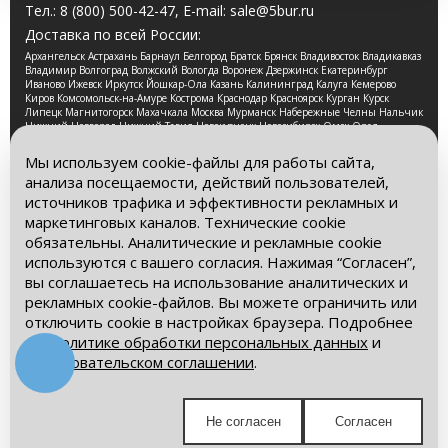
Тел.:
8 (800) 500-42-47
, E-mail:
sale@5bur.ru
Доставка по всей России:
Архангельск Астрахань Барнаул Белгород Братск Брянск Владивосток Владикавказ
Владимир Волгоград Волжский Вологда Воронеж Дзержинск Екатеринбург
Иваново Ижевск Иркутск Йошкар-Ола Казань Калининград Калуга Кемерово
Киров Комсомольск-на-Амуре Кострома Краснодар Красноярск Курган Курск
Липецк Магнитогорск Махачкала Москва Мурманск Набережные Челны Нальчик
Нижний Новгород Нижний Тагил Новокузнецк Новосибирск Омск Орел
Оренбург Орск Пенза Пермь Петрозаводск Псков Ростов-на-Дону Рязань Самара
Санкт-Петербург Саранск Саратов Смоленск Сочи Ставрополь Стерлитамак
Мы используем cookie-файлы для работы сайта,
Сургут Таганрог Тамбов Тверь Томск Тула Тюмень Улан-Удэ Ульяновск Уфа
анализа посещаемости, действий пользователей,
Хабаровск Чебоксары Челябинск Череповец Чита Ярославль
источников трафика и эффективности рекламных и
2026 © Компания «Буровые Машины». Все права
маркетинговых каналов. Технические cookie
защищены. Обращаем Ваше внимание на то, что данный
обязательны. Аналитические и рекламные cookie
интернет-сайт носит исключительно информационный
используются с вашего согласия. Нажимая “Согласен”,
характер и ни при каких условиях информационные
материалы и цены, размещенные на сайте, не является
вы соглашаетесь на использование аналитических и
публичной офертой, определяемой положениями Статьи
рекламных cookie-файлов. Вы можете ограничить или
437 Гражданского кодекса РФ.
отключить cookie в настройках браузера. Подробнее
– в
Политике обработки персональных данных
и
Политика обработки персональных данных
Пользовательском соглашении
.
Пользовательское соглашение
Мы в социальных сетях:
Не согласен
Согласен
Получите выгодное предложение!