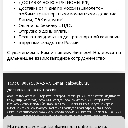
ДОСТАВКА ВО ВСЕ РЕГИОНЫ РФ;
Доставка от 1 дня по России (Самолетом,
любыми транспортными компаниями (Деловые
Линии, ПЭК и другие);
Оплата по безналу с НДС;
Отгрузка в день оплаты;
Бесплатная доставка до транспортной компании;
5 крупных складов по России.
С уважением к Вам и вашему бизнесу! Надеемся на
дальнейшее взаимовыгодное сотрудничество!
Тел.:
8 (800) 500-42-47
, E-mail:
sale@5bur.ru
Доставка по всей России:
Архангельск Астрахань Барнаул Белгород Братск Брянск Владивосток Владикавказ
Владимир Волгоград Волжский Вологда Воронеж Дзержинск Екатеринбург
Иваново Ижевск Иркутск Йошкар-Ола Казань Калининград Калуга Кемерово
Киров Комсомольск-на-Амуре Кострома Краснодар Красноярск Курган Курск
Липецк Магнитогорск Махачкала Москва Мурманск Набережные Челны Нальчик
Нижний Новгород Нижний Тагил Новокузнецк Новосибирск Омск Орел
Оренбург Орск Пенза Пермь Петрозаводск Псков Ростов-на-Дону Рязань Самара
Санкт-Петербург Саранск Саратов Смоленск Сочи Ставрополь Стерлитамак
Мы используем cookie-файлы для работы сайта,