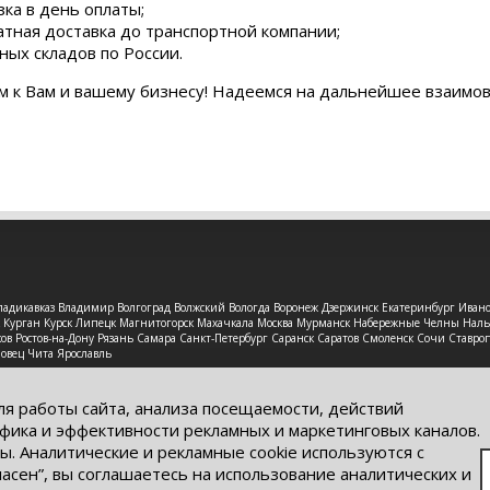
зка в день оплаты;
атная доставка до транспортной компании;
ных складов по России.
м к Вам и вашему бизнесу! Надеемся на дальнейшее взаимо
 Владикавказ Владимир Волгоград Волжский Вологда Воронеж Дзержинск Екатеринбург Иван
рск Курган Курск Липецк Магнитогорск Махачкала Москва Мурманск Набережные Челны На
в Ростов-на-Дону Рязань Самара Санкт-Петербург Саранск Саратов Смоленск Сочи Ставроп
повец Чита Ярославль
защищены. Обращаем Ваше внимание на то, что данный интерне
ях информационные материалы и цены, размещенные на сайте, н
ля работы сайта, анализа посещаемости, действий
кого кодекса РФ.
фика и эффективности рекламных и маркетинговых каналов.
ы. Аналитические и рекламные cookie используются с
ласен”, вы соглашаетесь на использование аналитических и