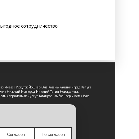
выгодное сотрудничество!
ово Ижевск Иркутск Йошкар-Ола Казань Калининград Калуга
льчик Нижний Новгород Нижний Тагил Новокузнецк
оль Стерлитамак Сургут Таганрог Тамбов Тверь Томск Тула
т-сайт носит исключительно
е является публичной офертой,
Согласен
Не согласен