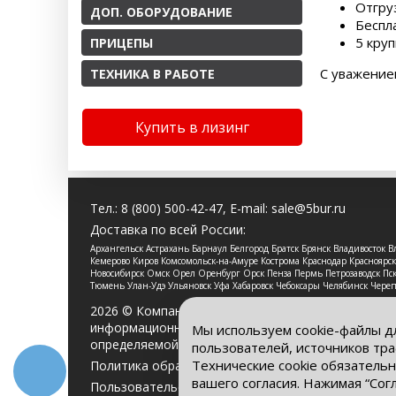
Отгру
ДОП. ОБОРУДОВАНИЕ
Беспл
5 круп
ПРИЦЕПЫ
С уважение
ТЕХНИКА В РАБОТЕ
Купить в лизинг
Тел.:
8 (800) 500-42-47
, E-mail:
sale@5bur.ru
Доставка по всей России:
Архангельск Астрахань Барнаул Белгород Братск Брянск Владивосток
Кемерово Киров Комсомольск-на-Амуре Кострома Краснодар Красноя
Новосибирск Омск Орел Оренбург Орск Пенза Пермь Петрозаводск Пско
Тюмень Улан-Удэ Ульяновск Уфа Хабаровск Чебоксары Челябинск Чере
2026 © Компания «Буровые Машины». Все права 
информационный характер и ни при каких услови
Мы используем cookie-файлы д
определяемой положениями Статьи 437 Гражданс
пользователей, источников тра
Технические cookie обязательн
Политика обработки персональных данных
вашего согласия. Нажимая “Сог
Пользовательское соглашение