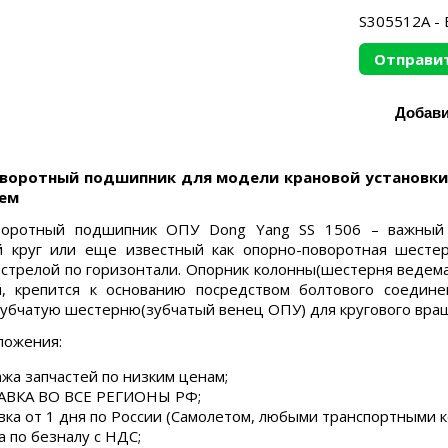
S305512A - 
Отправит
воротный подшипник для модели крановой установки 
ем
воротный подшипник ОПУ Dong Yang SS 1506 – важный у
й круг или еще известный как опорно-поворотная шесте
 стрелой по горизонтали. Опорник колонны(шестерня ведем
й, крепится к основанию посредством болтового соедин
зубчатую шестерню(зубчатый венец ОПУ) для кругового вращ
ложения:
жа запчастей по низким ценам;
ВКА ВО ВСЕ РЕГИОНЫ РФ;
вка от 1 дня по России (Самолетом, любыми транспортными 
а по безналу с НДС;