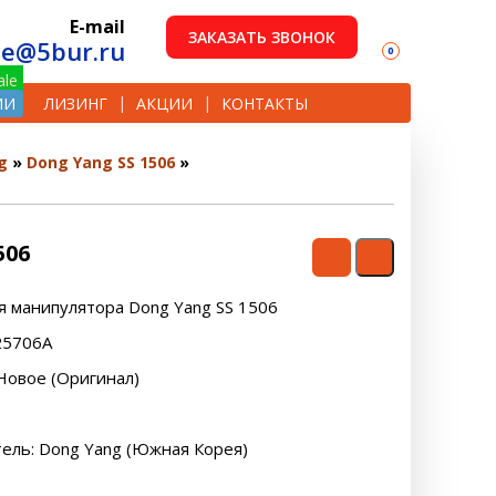
E-mail
ЗАКАЗАТЬ ЗВОНОК
le@5bur.ru
0
ИИ
ЛИЗИНГ
АКЦИИ
КОНТАКТЫ
g
Dong Yang SS 1506
506
я манипулятора Dong Yang SS 1506
325706A
Новое (Оригинал)
ель: Dong Yang (Южная Корея)