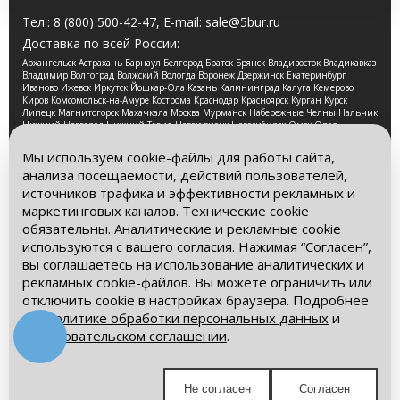
Тел.:
8 (800) 500-42-47
, E-mail:
sale@5bur.ru
Доставка по всей России:
Архангельск Астрахань Барнаул Белгород Братск Брянск Владивосток Владикавказ
Владимир Волгоград Волжский Вологда Воронеж Дзержинск Екатеринбург
Иваново Ижевск Иркутск Йошкар-Ола Казань Калининград Калуга Кемерово
Киров Комсомольск-на-Амуре Кострома Краснодар Красноярск Курган Курск
Липецк Магнитогорск Махачкала Москва Мурманск Набережные Челны Нальчик
Нижний Новгород Нижний Тагил Новокузнецк Новосибирск Омск Орел
Оренбург Орск Пенза Пермь Петрозаводск Псков Ростов-на-Дону Рязань Самара
Санкт-Петербург Саранск Саратов Смоленск Сочи Ставрополь Стерлитамак
Мы используем cookie-файлы для работы сайта,
Сургут Таганрог Тамбов Тверь Томск Тула Тюмень Улан-Удэ Ульяновск Уфа
анализа посещаемости, действий пользователей,
Хабаровск Чебоксары Челябинск Череповец Чита Ярославль
источников трафика и эффективности рекламных и
2026 © Компания «Буровые Машины». Все права
маркетинговых каналов. Технические cookie
защищены. Обращаем Ваше внимание на то, что данный
обязательны. Аналитические и рекламные cookie
интернет-сайт носит исключительно информационный
используются с вашего согласия. Нажимая “Согласен”,
характер и ни при каких условиях информационные
материалы и цены, размещенные на сайте, не является
вы соглашаетесь на использование аналитических и
публичной офертой, определяемой положениями Статьи
рекламных cookie-файлов. Вы можете ограничить или
437 Гражданского кодекса РФ.
отключить cookie в настройках браузера. Подробнее
– в
Политике обработки персональных данных
и
Политика обработки персональных данных
Пользовательском соглашении
.
Пользовательское соглашение
Мы в социальных сетях:
Не согласен
Согласен