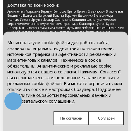
Доставка по всей России:
Архангельск Астрахань Барнаул Белгород Братск Брянск Владивосток Владикавказ
Владимир Волгоград Волжский Вологда Воронеж Дзержинск Екатеринбург
Иваново Ижевск Иркутск Йошкар-Ола Казань Калининград Калуга Кемерово
Киров Комсомольск-на-Амуре Кострома Краснодар Красноярск Курган Курск
Липецк Магнитогорск Махачкала Москва Мурманск Набережные Челны Нальчик
Нижний Новгород Нижний Тагил Новокузнецк Новосибирск Омск Орел
Оренбург Орск Пенза Пермь Петрозаводск Псков Ростов-на-Дону Рязань Самара
Санкт-Петербург Саранск Саратов Смоленск Сочи Ставрополь Стерлитамак
Мы используем cookie-файлы для работы сайта,
Сургут Таганрог Тамбов Тверь Томск Тула Тюмень Улан-Удэ Ульяновск Уфа
анализа посещаемости, действий пользователей,
Хабаровск Чебоксары Челябинск Череповец Чита Ярославль
источников трафика и эффективности рекламных и
2026 © Компания «Буровые Машины». Все права
маркетинговых каналов. Технические cookie
защищены. Обращаем Ваше внимание на то, что данный
обязательны. Аналитические и рекламные cookie
интернет-сайт носит исключительно информационный
используются с вашего согласия. Нажимая “Согласен”,
характер и ни при каких условиях информационные
материалы и цены, размещенные на сайте, не является
вы соглашаетесь на использование аналитических и
публичной офертой, определяемой положениями Статьи
рекламных cookie-файлов. Вы можете ограничить или
437 Гражданского кодекса РФ.
отключить cookie в настройках браузера. Подробнее
– в
Политике обработки персональных данных
и
Политика обработки персональных данных
Пользовательском соглашении
.
Пользовательское соглашение
Мы в социальных сетях:
Не согласен
Согласен
Получите выгодное предложение!