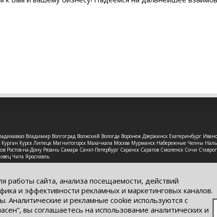
 Владикавказ Владимир Волгоград Волжский Вологда Воронеж Дзержинск Екатеринбург Иван
рск Курган Курск Липецк Магнитогорск Махачкала Москва Мурманск Набережные Челны На
в Ростов-на-Дону Рязань Самара Санкт-Петербург Саранск Саратов Смоленск Сочи Ставроп
повец Чита Ярославль
защищены. Обращаем Ваше внимание на то, что данный интерне
ях информационные материалы и цены, размещенные на сайте, н
ля работы сайта, анализа посещаемости, действий
кого кодекса РФ.
фика и эффективности рекламных и маркетинговых каналов.
ы. Аналитические и рекламные cookie используются с
ласен”, вы соглашаетесь на использование аналитических и