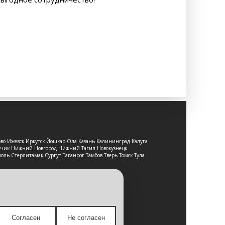
ово Ижевск Иркутск Йошкар-Ола Казань Калининград Калуга
льчик Нижний Новгород Нижний Тагил Новокузнецк
оль Стерлитамак Сургут Таганрог Тамбов Тверь Томск Тула
т-сайт носит исключительно
е является публичной офертой,
Согласен
Не согласен