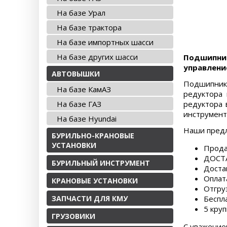
На базе Урал
На базе трактора
На базе импортных шасси
На базе других шасси
Подшипни
управлени
АВТОВЫШКИ
Подшипник
На базе КамАЗ
редуктора 
На базе ГАЗ
редуктора 
инструмент
На базе Hyundai
Наши пред
БУРИЛЬНО-КРАНОВЫЕ
УСТАНОВКИ
Прода
ДОСТА
БУРИЛЬНЫЙ ИНСТРУМЕНТ
Доста
Оплат
КРАНОВЫЕ УСТАНОВКИ
Отгру
ЗАПЧАСТИ ДЛЯ КМУ
Беспл
5 круп
ГРУЗОВИКИ
С уважение