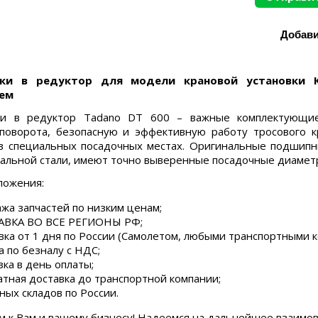
ки в редуктор для модели крановой установки 
ем
и в редуктор Tadano DT 600 – важные комплектующие
поворота, безопасную и эффективную работу тросового кр
в специальных посадочных местах. Оригинальные подшипн
альной стали, имеют точно выверенные посадочные диамет
ложения:
жа запчастей по низким ценам;
ВКА ВО ВСЕ РЕГИОНЫ РФ;
вка от 1 дня по России (Самолетом, любыми транспортными 
а по безналу с НДС;
зка в день оплаты;
атная доставка до транспортной компании;
ных складов по России.
м к Вам и вашему бизнесу! Надеемся на дальнейшее взаимо