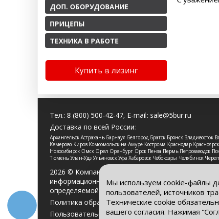
ДОП. ОБОРУДОВАНИЕ
ПРИЦЕПЫ
ТЕХНИКА В РАБОТЕ
Купить в лизинг
Тел.:
8 (800) 500-42-47
, E-mail:
sale@5bur.ru
Доставка по всей России:
Архангельск Астрахань Барнаул Белгород Братск Брянск Владивосток
Кемерово Киров Комсомольск-на-Амуре Кострома Краснодар Красноя
Новосибирск Омск Орел Оренбург Орск Пенза Пермь Петрозаводск Пско
Тюмень Улан-Удэ Ульяновск Уфа Хабаровск Чебоксары Челябинск Чере
2026 © Компания «Буровые Машины». Все права 
информационный характер и ни при каких услови
Мы используем cookie-файлы д
определяемой положениями Статьи 437 Гражданс
пользователей, источников тра
Технические cookie обязательн
Политика обработки персональных данных
вашего согласия. Нажимая “Сог
Пользовательское соглашение