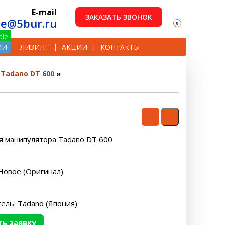
E-mail
ЗАКАЗАТЬ ЗВОНОК
le@5bur.ru
0
ИИ
ЛИЗИНГ
АКЦИИ
КОНТАКТЫ
Tadano DT 600
я манипулятора Tadano DT 600
Новое (Оригинал)
ель: Tadano (Япония)
ь заявку