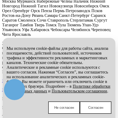
Москва Мурманск Набережные Челны Нальчик Нижний
Новгород Нижний Тагил Новокузнецк Новосибирск Омск
Орел Оренбург Орск Пенза Пермь Петрозаводск Псков
Ростов-на-Дону Рязань Самара Санкт-Петербург Саранск
Саратов Смоленск Сочи Ставрополь Стерлитамак Сургут
Таганрог Тамбов Тверь Томск Тула Тюмень Улан-Удэ
Ульяновск Уфа Хабаровск Чебоксары Челябинск Череповец
Чита Ярославль
2026 © Компания «Буровые Машины». Все права защищены.
Обращаем Ваше внимание на то, что данный интернет-сайт
Мы используем cookie-файлы для работы сайта, анализа
носит исключительно информационный характер и ни при
посещаемости, действий пользователей, источников
каких условиях информационные материалы и цены,
трафика и эффективности рекламных и маркетинговых
размещенные на сайте, не является публичной офертой,
каналов. Технические cookie обязательны.
определяемой положениями Статьи 437 Гражданского кодекса
Аналитические и рекламные cookie используются с
РФ.
вашего согласия. Нажимая “Согласен”, вы соглашаетесь
на использование аналитических и рекламных cookie-
Политика обработки персональных данных
файлов. Вы можете ограничить или отключить cookie в
настройках браузера. Подробнее – в
Политике обработки
Пользовательское соглашение
персональных данных
и
Пользовательском соглашении
.
Мы в социальных сетях:
Компания «Буровые Машины»
Не согласен
Согласен
Получите выгодное предложение!
Телефон:
8 (800) 500-42-47