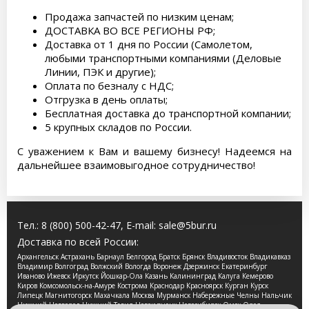
Продажа запчастей по низким ценам;
ДОСТАВКА ВО ВСЕ РЕГИОНЫ РФ;
Доставка от 1 дня по России (Самолетом,
любыми транспортными компаниями (Деловые
Линии, ПЭК и другие);
Оплата по безналу с НДС;
Отгрузка в день оплаты;
Бесплатная доставка до транспортной компании;
5 крупных складов по России.
С уважением к Вам и вашему бизнесу! Надеемся на
дальнейшее взаимовыгодное сотрудничество!
Тел.:
8 (800) 500-42-47
, E-mail:
sale@5bur.ru
Доставка по всей России:
Архангельск Астрахань Барнаул Белгород Братск Брянск Владивосток Владикавказ
Владимир Волгоград Волжский Вологда Воронеж Дзержинск Екатеринбург
Иваново Ижевск Иркутск Йошкар-Ола Казань Калининград Калуга Кемерово
Киров Комсомольск-на-Амуре Кострома Краснодар Красноярск Курган Курск
Липецк Магнитогорск Махачкала Москва Мурманск Набережные Челны Нальчик
Нижний Новгород Нижний Тагил Новокузнецк Новосибирск Омск Орел