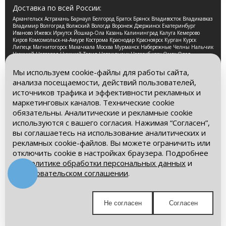
Доставка по всей России:
Архангельск Астрахань Барнаул Белгород Братск Брянск Владивосток Владикавказ
Владимир Волгоград Волжский Вологда Воронеж Дзержинск Екатеринбург
Иваново Ижевск Иркутск Йошкар-Ола Казань Калининград Калуга Кемерово
Киров Комсомольск-на-Амуре Кострома Краснодар Красноярск Курган Курск
Липецк Магнитогорск Махачкала Москва Мурманск Набережные Челны Нальчик
Нижний Новгород Нижний Тагил Новокузнецк Новосибирск Омск Орел
Оренбург Орск Пенза Пермь Петрозаводск Псков Ростов-на-Дону Рязань Самара
Санкт-Петербург Саранск Саратов Смоленск Сочи Ставрополь Стерлитамак
Мы используем cookie-файлы для работы сайта,
Сургут Таганрог Тамбов Тверь Томск Тула Тюмень Улан-Удэ Ульяновск Уфа
анализа посещаемости, действий пользователей,
Хабаровск Чебоксары Челябинск Череповец Чита Ярославль
источников трафика и эффективности рекламных и
2026 © Компания «Буровые Машины». Все права
маркетинговых каналов. Технические cookie
защищены. Обращаем Ваше внимание на то, что данный
обязательны. Аналитические и рекламные cookie
интернет-сайт носит исключительно информационный
используются с вашего согласия. Нажимая “Согласен”,
характер и ни при каких условиях информационные
материалы и цены, размещенные на сайте, не является
вы соглашаетесь на использование аналитических и
публичной офертой, определяемой положениями Статьи
рекламных cookie-файлов. Вы можете ограничить или
437 Гражданского кодекса РФ.
отключить cookie в настройках браузера. Подробнее
– в
Политике обработки персональных данных
и
Политика обработки персональных данных
Пользовательском соглашении
.
Пользовательское соглашение
Мы в социальных сетях:
Не согласен
Согласен
Получите выгодное предложение!