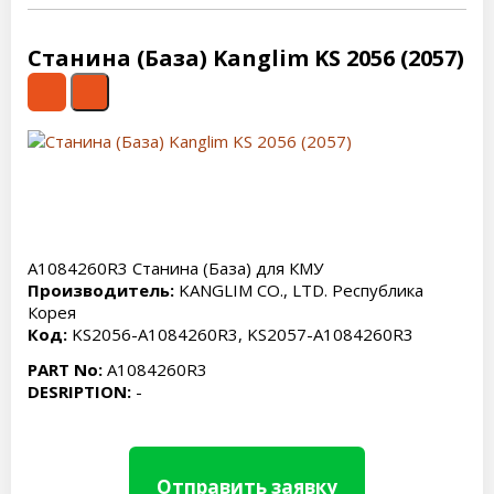
Станина (База) Kanglim KS 2056 (2057)
A1084260R3 Станина (База) для КМУ
Производитель:
KANGLIM CO., LTD. Республика
Корея
Код:
KS2056-A1084260R3, KS2057-A1084260R3
PART No:
A1084260R3
DESRIPTION:
-
Отправить заявку