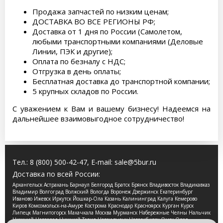
Продажа запчастей по низким ценам;
ДОСТАВКА ВО ВСЕ РЕГИОНЫ РФ;
Доставка от 1 дня по России (Самолетом,
любыми транспортными компаниями (Деловые
Линии, ПЭК и другие);
Оплата по безналу с НДС;
Отгрузка в день оплаты;
Бесплатная доставка до транспортной компании;
5 крупных складов по России.
С уважением к Вам и вашему бизнесу! Надеемся на
дальнейшее взаимовыгодное сотрудничество!
Тел.:
8 (800) 500-42-47
, E-mail:
sale@5bur.ru
Доставка по всей России:
Архангельск Астрахань Барнаул Белгород Братск Брянск Владивосток Владикавказ
Владимир Волгоград Волжский Вологда Воронеж Дзержинск Екатеринбург
Иваново Ижевск Иркутск Йошкар-Ола Казань Калининград Калуга Кемерово
Киров Комсомольск-на-Амуре Кострома Краснодар Красноярск Курган Курск
Липецк Магнитогорск Махачкала Москва Мурманск Набережные Челны Нальчик
Нижний Новгород Нижний Тагил Новокузнецк Новосибирск Омск Орел