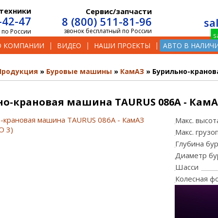
техники
Сервис/запчасти
-42-47
8 (800) 511-81-96
sa
звонок бесплатный по России
 по России
О КОМПАНИИ
ВИДЕО
НАШИ ПРОЕКТЫ
АВТО В НАЛИЧ
Продукция
Буровые машины
КамАЗ
Бурильно-кранова
о-крановая машина TAURUS 086А - КамАЗ 
Макс. высо
Макс. груз
Глубина бу
Диаметр бу
Шасси
Колесная ф