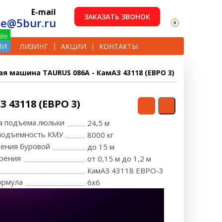
E-mail
ЗАКАЗАТЬ ЗВОНОК
le@5bur.ru
0
ИИ
ЛИЗИНГ
АКЦИИ
КОНТАКТЫ
я машина TAURUS 086А - КамАЗ 43118 (ЕВРО 3)
43118 (ЕВРО 3)
та подъема люльки
24,5 м
оподъемность КМУ
8000 кг
рения буровой
до 15 м
рения
от 0,15 м до 1,2 м
КамАЗ 43118 ЕВРО-3
ормула
6x6