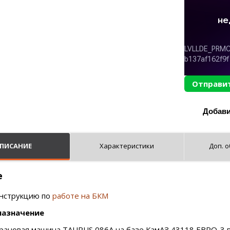
Отправит
ПИСАНИЕ
Характеристики
Доп. 
е
нструкцию по
работе на БКМ
назначение
рановая машина TAURUS 086A на базе КамАЗ 43118 ЕВРО-3 п