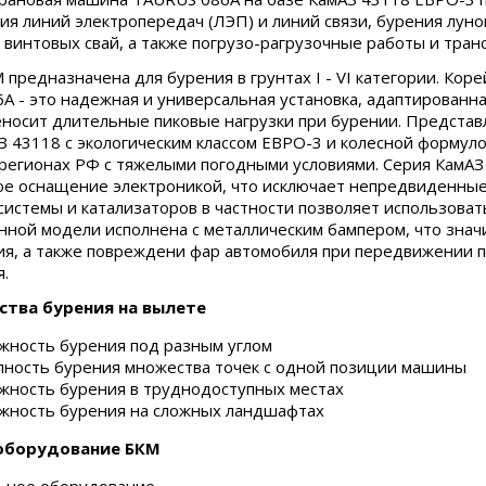
ия линий электропередач (ЛЭП) и линий связи, бурения луно
 винтовых свай, а также погрузо-рагрузочные работы и транс
предназначена для бурения в грунтах I - VI категории. Коре
A - это надежная и универсальная установка, адаптированна
еносит длительные пиковые нагрузки при бурении. Предста
З 43118 с экологическим классом ЕВРО-3 и колесной формуло
регионах РФ с тяжелыми погодными условиями. Серия КамАЗ 
е оснащение электроникой, что исключает непредвиденные в
системы и катализаторов в частности позволяет использовать
нной модели исполнена с металлическим бампером, что зна
я, а также повреждени фар автомобиля при передвижении п
я.
тва бурения на вылете
жность бурения под разным углом
пность бурения множества точек с одной позиции машины
жность бурения в труднодоступных местах
жность бурения на сложных ландшафтах
оборудование БКМ