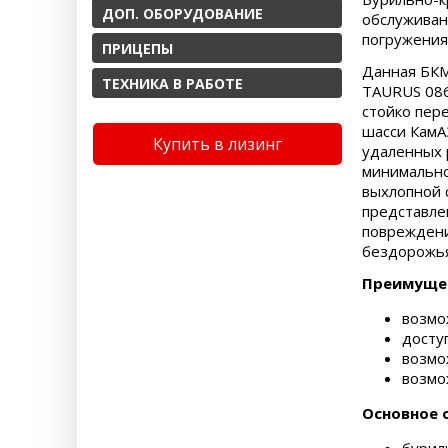
ДОП. ОБОРУДОВАНИЕ
обслуживан
погружения
ПРИЦЕПЫ
Данная БКМ 
ТЕХНИКА В РАБОТЕ
TAURUS 086
стойко пер
шасси КамА
Купить в лизинг
удаленных 
минимально
выхлопной 
представле
повреждени
бездорожь
Преимущес
возмо
досту
возмо
возмо
Основное 