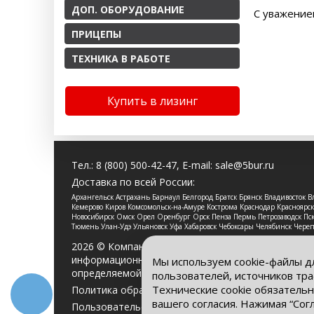
ДОП. ОБОРУДОВАНИЕ
С уважение
ПРИЦЕПЫ
ТЕХНИКА В РАБОТЕ
Купить в лизинг
Тел.:
8 (800) 500-42-47
, E-mail:
sale@5bur.ru
Доставка по всей России:
Архангельск Астрахань Барнаул Белгород Братск Брянск Владивосток
Кемерово Киров Комсомольск-на-Амуре Кострома Краснодар Красноя
Новосибирск Омск Орел Оренбург Орск Пенза Пермь Петрозаводск Пско
Тюмень Улан-Удэ Ульяновск Уфа Хабаровск Чебоксары Челябинск Чере
2026 © Компания «Буровые Машины». Все права 
информационный характер и ни при каких услови
Мы используем cookie-файлы д
определяемой положениями Статьи 437 Гражданс
пользователей, источников тра
Технические cookie обязательн
Политика обработки персональных данных
вашего согласия. Нажимая “Сог
Пользовательское соглашение