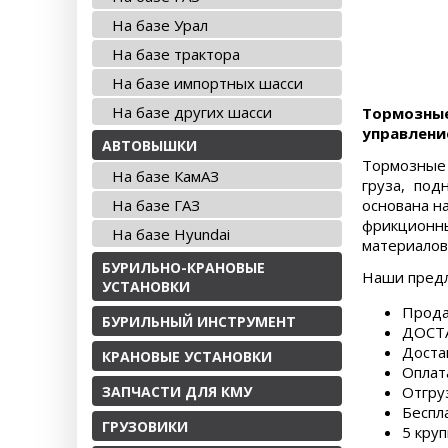
На базе Урал
На базе трактора
На базе импортных шасси
На базе других шасси
Тормозные
управлени
АВТОВЫШКИ
Тормозные 
На базе КамАЗ
груза, под
На базе ГАЗ
основана н
фрикционны
На базе Hyundai
материалов
БУРИЛЬНО-КРАНОВЫЕ
Наши пред
УСТАНОВКИ
Прода
БУРИЛЬНЫЙ ИНСТРУМЕНТ
ДОСТА
Доста
КРАНОВЫЕ УСТАНОВКИ
Оплат
ЗАПЧАСТИ ДЛЯ КМУ
Отгру
Беспл
ГРУЗОВИКИ
5 круп