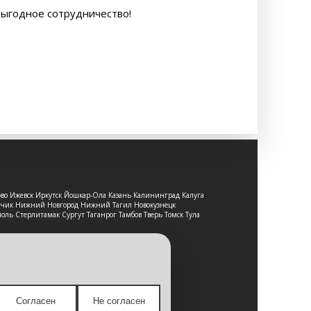
выгодное сотрудничество!
ово Ижевск Иркутск Йошкар-Ола Казань Калининград Калуга
льчик Нижний Новгород Нижний Тагил Новокузнецк
оль Стерлитамак Сургут Таганрог Тамбов Тверь Томск Тула
т-сайт носит исключительно
е является публичной офертой,
Согласен
Не согласен