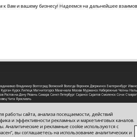
м к Вам и вашему бизнесу! Надеемся на дальнейшее взаимо
 Владикавказ Владимир Волгоград Волжский Вологда Воронеж Дзержинск Екатеринбург Иван
рск Курган Курск Липецк Магнитогорск Махачкала Москва Мурманск Набережные Челны На
в Ростов-на-Дону Рязань Самара Санкт-Петербург Саранск Саратов Смоленск Сочи Ставроп
повец Чита Ярославль
защищены. Обращаем Ваше внимание на то, что данный интерне
ях информационные материалы и цены, размещенные на сайте, н
ля работы сайта, анализа посещаемости, действий
кого кодекса РФ.
фика и эффективности рекламных и маркетинговых каналов.
ы. Аналитические и рекламные cookie используются с
ласен”, вы соглашаетесь на использование аналитических и