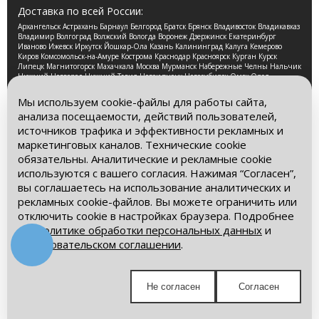
Доставка по всей России:
Архангельск Астрахань Барнаул Белгород Братск Брянск Владивосток Владикавказ
Владимир Волгоград Волжский Вологда Воронеж Дзержинск Екатеринбург
Иваново Ижевск Иркутск Йошкар-Ола Казань Калининград Калуга Кемерово
Киров Комсомольск-на-Амуре Кострома Краснодар Красноярск Курган Курск
Липецк Магнитогорск Махачкала Москва Мурманск Набережные Челны Нальчик
Нижний Новгород Нижний Тагил Новокузнецк Новосибирск Омск Орел
Оренбург Орск Пенза Пермь Петрозаводск Псков Ростов-на-Дону Рязань Самара
Санкт-Петербург Саранск Саратов Смоленск Сочи Ставрополь Стерлитамак
Мы используем cookie-файлы для работы сайта,
Сургут Таганрог Тамбов Тверь Томск Тула Тюмень Улан-Удэ Ульяновск Уфа
анализа посещаемости, действий пользователей,
Хабаровск Чебоксары Челябинск Череповец Чита Ярославль
источников трафика и эффективности рекламных и
2026 © Компания «Буровые Машины». Все права
маркетинговых каналов. Технические cookie
защищены. Обращаем Ваше внимание на то, что данный
обязательны. Аналитические и рекламные cookie
интернет-сайт носит исключительно информационный
используются с вашего согласия. Нажимая “Согласен”,
характер и ни при каких условиях информационные
материалы и цены, размещенные на сайте, не является
вы соглашаетесь на использование аналитических и
публичной офертой, определяемой положениями Статьи
рекламных cookie-файлов. Вы можете ограничить или
437 Гражданского кодекса РФ.
отключить cookie в настройках браузера. Подробнее
– в
Политике обработки персональных данных
и
Политика обработки персональных данных
Пользовательском соглашении
.
Пользовательское соглашение
Мы в социальных сетях:
Не согласен
Согласен
Получите выгодное предложение!