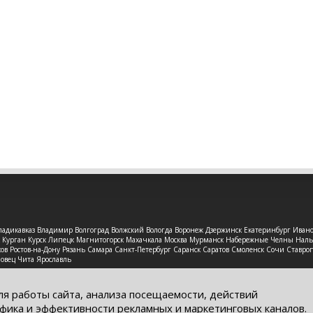
 Владикавказ Владимир Волгоград Волжский Вологда Воронеж Дзержинск Екатеринбург Иван
рск Курган Курск Липецк Магнитогорск Махачкала Москва Мурманск Набережные Челны На
в Ростов-на-Дону Рязань Самара Санкт-Петербург Саранск Саратов Смоленск Сочи Ставроп
повец Чита Ярославль
защищены. Обращаем Ваше внимание на то, что данный интерне
ях информационные материалы и цены, размещенные на сайте, н
ля работы сайта, анализа посещаемости, действий
кого кодекса РФ.
фика и эффективности рекламных и маркетинговых каналов.