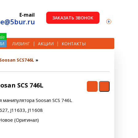
E-mail
ЗАКАЗАТЬ ЗВОНОК
le@5bur.ru
0
ИИ
ЛИЗИНГ
АКЦИИ
КОНТАКТЫ
Soosan SCS746L
san SCS 746L
я манипулятора Soosan SCS 746L
1627, J11633, J11608
Новое (Оригинал)