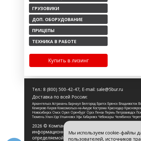
ГРУЗОВИКИ
ДОП. ОБОРУДОВАНИЕ
ПРИЦЕПЫ
ТЕХНИКА В РАБОТЕ
Купить в лизинг
Тел.:
8 (800) 500-42-47
, E-mail:
sale@5bur.ru
Доставка по всей России:
Архангельск Астрахань Барнаул Белгород Братск Брянск Владивосток
Кемерово Киров Комсомольск-на-Амуре Кострома Краснодар Красноя
Новосибирск Омск Орел Оренбург Орск Пенза Пермь Петрозаводск Пско
Тюмень Улан-Удэ Ульяновск Уфа Хабаровск Чебоксары Челябинск Чере
2026 © Компания «Буровые Машины». Все права 
информационный характер и ни при каких услови
Мы используем cookie-файлы д
определяемой положениями Статьи 437 Гражданс
пользователей, источников тра