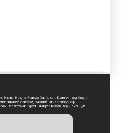
ово Ижевск Иркутск Йошкар-Ола Казань Калининград Калуга
льчик Нижний Новгород Нижний Тагил Новокузнецк
оль Стерлитамак Сургут Таганрог Тамбов Тверь Томск Тула
т-сайт носит исключительно
е является публичной офертой,