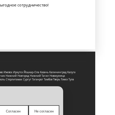
выгодное сотрудничество!
ово Ижевск Иркутск Йошкар-Ола Казань Калининград Калуга
льчик Нижний Новгород Нижний Тагил Новокузнецк
оль Стерлитамак Сургут Таганрог Тамбов Тверь Томск Тула
т-сайт носит исключительно
е является публичной офертой,
Согласен
Не согласен