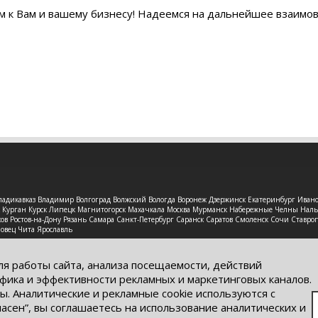
м к Вам и вашему бизнесу! Надеемся на дальнейшее взаимо
 Владикавказ Владимир Волгоград Волжский Вологда Воронеж Дзержинск Екатеринбург Иван
рск Курган Курск Липецк Магнитогорск Махачкала Москва Мурманск Набережные Челны На
в Ростов-на-Дону Рязань Самара Санкт-Петербург Саранск Саратов Смоленск Сочи Ставроп
повец Чита Ярославль
защищены. Обращаем Ваше внимание на то, что данный интерне
ях информационные материалы и цены, размещенные на сайте, н
ля работы сайта, анализа посещаемости, действий
кого кодекса РФ.
фика и эффективности рекламных и маркетинговых каналов.
ы. Аналитические и рекламные cookie используются с
ласен”, вы соглашаетесь на использование аналитических и