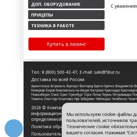
ДОП. ОБОРУДОВАНИЕ
С уважение
ПРИЦЕПЫ
ТЕХНИКА В РАБОТЕ
Купить в лизинг
Тел.:
8 (800) 500-42-47
, E-mail:
sale@5bur.ru
Доставка по всей России:
Архангельск Астрахань Барнаул Белгород Братск Брянск Владивосток
Кемерово Киров Комсомольск-на-Амуре Кострома Краснодар Красноя
Новосибирск Омск Орел Оренбург Орск Пенза Пермь Петрозаводск Пско
Тюмень Улан-Удэ Ульяновск Уфа Хабаровск Чебоксары Челябинск Чере
2026 © Компания «Буровые Машины». Все права 
информационный характер и ни при каких услови
Мы используем cookie-файлы д
определяемой положениями Статьи 437 Гражданс
пользователей, источников тра
Технические cookie обязательн
Политика обработки персональных данных
вашего согласия. Нажимая “Сог
Пользовательское соглашение