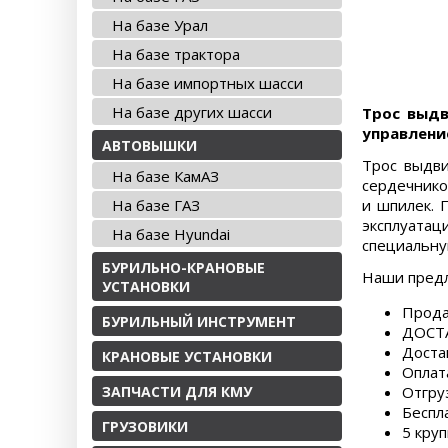
На базе Урал
На базе трактора
На базе импортных шасси
На базе других шасси
Трос выдв
управлени
АВТОВЫШКИ
Трос выдви
На базе КамАЗ
сердечнико
На базе ГАЗ
и шпилек. 
эксплуатац
На базе Hyundai
специальну
БУРИЛЬНО-КРАНОВЫЕ
Наши пред
УСТАНОВКИ
Прода
БУРИЛЬНЫЙ ИНСТРУМЕНТ
ДОСТА
Доста
КРАНОВЫЕ УСТАНОВКИ
Оплат
ЗАПЧАСТИ ДЛЯ КМУ
Отгру
Беспл
ГРУЗОВИКИ
5 круп