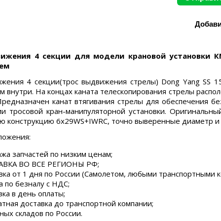
ижения 4 секции для модели крановой установки КМ
ем
жения 4 секции(трос выдвижения стрелы) Dong Yang SS 15
м внутри. На концах каната телескопирования стрелы распо
Предназначен канат втягивания стрелы для обеспечения б
ии тросовой кран-манипуляторной установки. Оригинальны
ю конструкцию 6х29WS+IWRC, точно выверенные диаметр и 
ложения:
жа запчастей по низким ценам;
ВКА ВО ВСЕ РЕГИОНЫ РФ;
вка от 1 дня по России (Самолетом, любыми транспортными 
а по безналу с НДС;
зка в день оплаты;
атная доставка до транспортной компании;
ных складов по России.