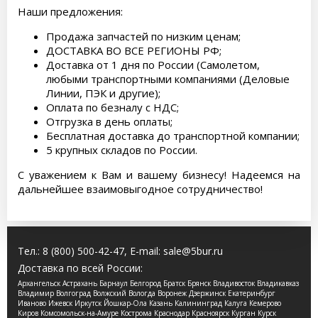
Наши предложения:
Продажа запчастей по низким ценам;
ДОСТАВКА ВО ВСЕ РЕГИОНЫ РФ;
Доставка от 1 дня по России (Самолетом,
любыми транспортными компаниями (Деловые
Линии, ПЭК и другие);
Оплата по безналу с НДС;
Отгрузка в день оплаты;
Бесплатная доставка до транспортной компании;
5 крупных складов по России.
С уважением к Вам и вашему бизнесу! Надеемся на
дальнейшее взаимовыгодное сотрудничество!
Тел.:
8 (800) 500-42-47
, E-mail:
sale@5bur.ru
Доставка по всей России:
Архангельск Астрахань Барнаул Белгород Братск Брянск Владивосток Владикавказ
Владимир Волгоград Волжский Вологда Воронеж Дзержинск Екатеринбург
Иваново Ижевск Иркутск Йошкар-Ола Казань Калининград Калуга Кемерово
Киров Комсомольск-на-Амуре Кострома Краснодар Красноярск Курган Курск