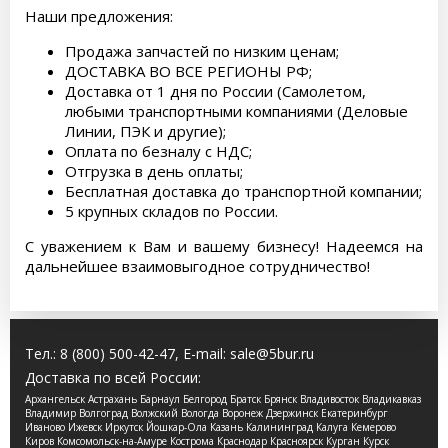
Наши предложения:
Продажа запчастей по низким ценам;
ДОСТАВКА ВО ВСЕ РЕГИОНЫ РФ;
Доставка от 1 дня по России (Самолетом,
любыми транспортными компаниями (Деловые
Линии, ПЭК и другие);
Оплата по безналу с НДС;
Отгрузка в день оплаты;
Бесплатная доставка до транспортной компании;
5 крупных складов по России.
С уважением к Вам и вашему бизнесу! Надеемся на
дальнейшее взаимовыгодное сотрудничество!
Тел.:
8 (800) 500-42-47
, E-mail:
sale@5bur.ru
Доставка по всей России:
Архангельск Астрахань Барнаул Белгород Братск Брянск Владивосток Владикавказ
Владимир Волгоград Волжский Вологда Воронеж Дзержинск Екатеринбург
Иваново Ижевск Иркутск Йошкар-Ола Казань Калининград Калуга Кемерово
Киров Комсомольск-на-Амуре Кострома Краснодар Красноярск Курган Курск